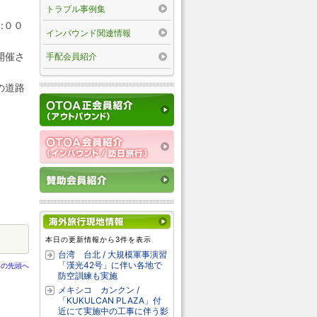
トラブル事例集
:００
インバウンド関連情報
開催さ
手配会員紹介
の道路
本日の更新情報から3件を表示
台湾 台北 / 大規模軍事演習
「漢光42号」に伴い各地で
ジの先頭へ
防空訓練も実施
メキシコ カンクン /
「KUKULCAN PLAZA」付
近にて実施中の工事に伴う影