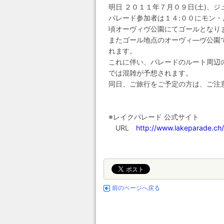
明日 ２０１１年７月０９日(土)、
パレード参加者は１４:００にモン・
頃オーヴィヴ公園にてゴールとなり
またゴール地点のオーヴィ―ヴ公園
れます。
これに伴い、パレードのルート周辺
では混雑が予想されます。
同日、ご旅行をご予定の方は、ご注
※レイクパレード 公式サイト
URL
http://www.lakeparade.ch/
前のページへ戻る