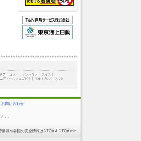
チア
|
コソボ
|
サンマリノ
|
スイス
|
ニア・ヘルツェゴビナ
|
ポルトガル
|
マルタ
|
お問い合わせ
下さい。
行情報
や
各国の安全情報
はOTOA &
OTOA mini