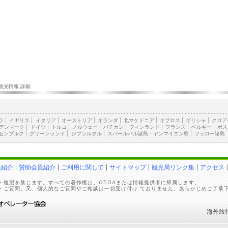
観光情報 詳細
ラ
|
イギリス
|
イタリア
|
オーストリア
|
オランダ
|
北マケドニア
|
キプロス
|
ギリシャ
|
クロア
デンマーク
|
ドイツ
|
トルコ
|
ノルウェー
|
バチカン
|
フィンランド
|
フランス
|
ベルギー
|
ボス
センブルク
|
グリーンランド
|
ジブラルタル
|
スバールバル諸島・ヤンマイエン島
|
フェロー諸島
員紹介
賛助会員紹介
ご利用に関して
サイトマップ
観光局リンク集
アクセス
・複製を禁じます。すべての著作権は、OTOAまたは情報提供者に帰属します。
・ご質問、又、個人的なご質問やご相談は一切受け付け ておりません。あらかじめご了承
海外旅