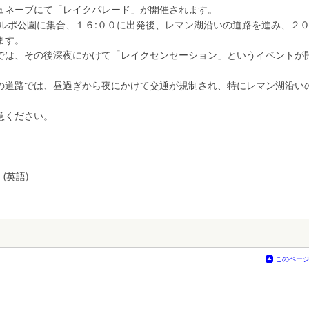
ジュネーブにて「レイクパレード」が開催されます。
ルポ公園に集合、１６:００に出発後、レマン湖沿いの道路を進み、２０
ます。
では、その後深夜にかけて「レイクセンセーション」というイベントが
の道路では、昼過ぎから夜にかけて交通が規制され、特にレマン湖沿い
意ください。
(英語)
このペー