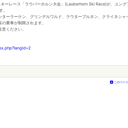
レース「ラウバーホルン大会」(Lauberhorn Ski Race)が、ユン
す。
ンターラーケン、グリンデルワルド、ラウターブルネン、クライネシャ
客の乗車が制限されます。
注意ください。
ト
dex.php?langId=2
このペー