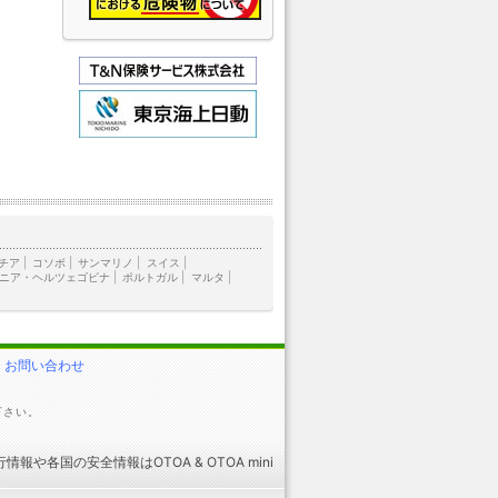
チア
|
コソボ
|
サンマリノ
|
スイス
|
ニア・ヘルツェゴビナ
|
ポルトガル
|
マルタ
|
お問い合わせ
下さい。
行情報
や
各国の安全情報
はOTOA &
OTOA mini