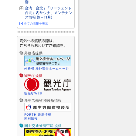
響
台湾 台北 / 「リージェント
台北」内サウナ、メンテナン
ス情報 (9～11月)
全ての情報を表示
外務省提供
外務省 海外安全ホームページ
観光庁提供
観光庁WEB
厚生労働省 検疫所情報
FORTH 最新情報
国別情報
国土交通省航空局 提供