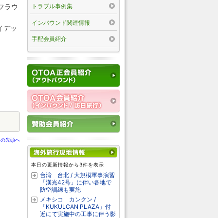
トラブル事例集
グフラウ
インバウンド関連情報
イデッ
手配会員紹介
ジの先頭へ
本日の更新情報から3件を表示
台湾 台北 / 大規模軍事演習
「漢光42号」に伴い各地で
防空訓練も実施
メキシコ カンクン /
「KUKULCAN PLAZA」付
近にて実施中の工事に伴う影