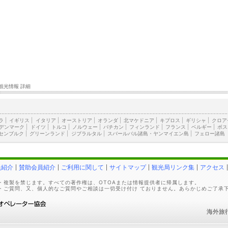
観光情報 詳細
ラ
|
イギリス
|
イタリア
|
オーストリア
|
オランダ
|
北マケドニア
|
キプロス
|
ギリシャ
|
クロア
デンマーク
|
ドイツ
|
トルコ
|
ノルウェー
|
バチカン
|
フィンランド
|
フランス
|
ベルギー
|
ボス
センブルク
|
グリーンランド
|
ジブラルタル
|
スバールバル諸島・ヤンマイエン島
|
フェロー諸島
員紹介
賛助会員紹介
ご利用に関して
サイトマップ
観光局リンク集
アクセス
・複製を禁じます。すべての著作権は、OTOAまたは情報提供者に帰属します。
・ご質問、又、個人的なご質問やご相談は一切受け付け ておりません。あらかじめご了承
海外旅