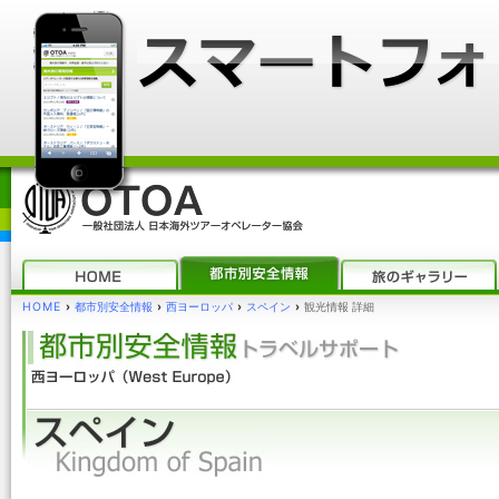
HOME
›
都市別安全情報
›
西ヨーロッパ
›
スペイン
›
観光情報 詳細