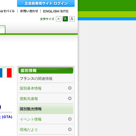
フランス
の関連情報
国別基本情報
渡航先速報
)
国別観光情報
GTA)
イベント情報
現地だより