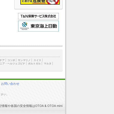
チア
|
コソボ
|
サンマリノ
|
スイス
|
ニア・ヘルツェゴビナ
|
ポルトガル
|
マルタ
|
お問い合わせ
下さい。
行情報
や
各国の安全情報
はOTOA &
OTOA mini