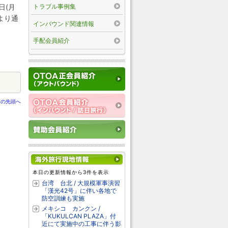
トラブル事例集
日(月
より通
インバウンド関連情報
手配会員紹介
ジの先頭へ
本日の更新情報から3件を表示
台湾 台北 / 大規模軍事演習
「漢光42号」に伴い各地で
防空訓練も実施
メキシコ カンクン /
「KUKULCAN PLAZA」付
近にて実施中の工事に伴う影