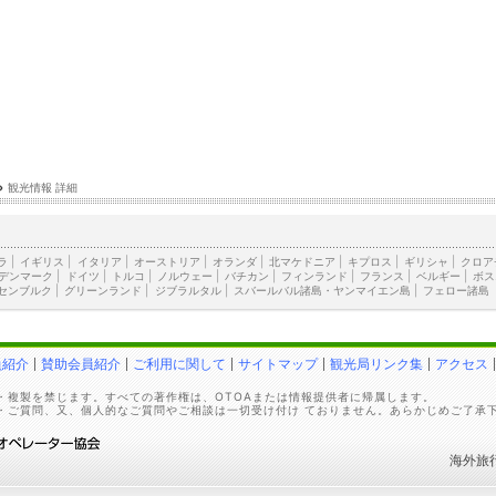
›
観光情報 詳細
ラ
|
イギリス
|
イタリア
|
オーストリア
|
オランダ
|
北マケドニア
|
キプロス
|
ギリシャ
|
クロア
デンマーク
|
ドイツ
|
トルコ
|
ノルウェー
|
バチカン
|
フィンランド
|
フランス
|
ベルギー
|
ボス
センブルク
|
グリーンランド
|
ジブラルタル
|
スバールバル諸島・ヤンマイエン島
|
フェロー諸島
員紹介
賛助会員紹介
ご利用に関して
サイトマップ
観光局リンク集
アクセス
・複製を禁じます。すべての著作権は、OTOAまたは情報提供者に帰属します。
・ご質問、又、個人的なご質問やご相談は一切受け付け ておりません。あらかじめご了承
海外旅