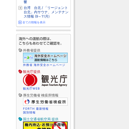
響
台湾 台北 / 「リージェント
台北」内サウナ、メンテナン
ス情報 (9～11月)
全ての情報を表示
外務省提供
外務省 海外安全ホームページ
観光庁提供
観光庁WEB
厚生労働省 検疫所情報
FORTH 最新情報
国別情報
国土交通省航空局 提供