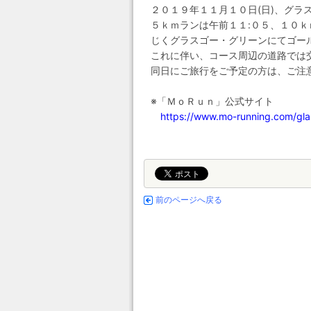
２０１９年１１月１０日(日)、グ
５ｋｍランは午前１１:０５、１０
じくグラスゴー・グリーンにてゴー
これに伴い、コース周辺の道路では
同日にご旅行をご予定の方は、ご注
※「ＭｏＲｕｎ」公式サイト
https://www.mo-running.com/gl
前のページへ戻る