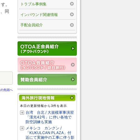
トラブル事例集
ます。
り、同
インバウンド関連情報
手配会員紹介
ジの先頭へ
本日の更新情報から3件を表示
台湾 台北 / 大規模軍事演習
「漢光42号」に伴い各地で
防空訓練も実施
メキシコ カンクン /
「KUKULCAN PLAZA」付
近にて実施中の工事に伴う影