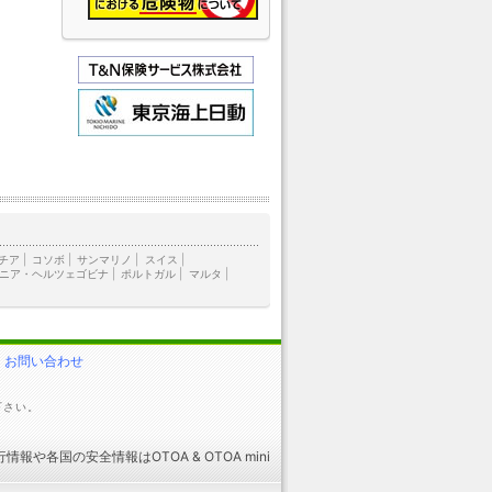
チア
|
コソボ
|
サンマリノ
|
スイス
|
ニア・ヘルツェゴビナ
|
ポルトガル
|
マルタ
|
お問い合わせ
下さい。
行情報
や
各国の安全情報
はOTOA &
OTOA mini