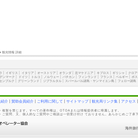
›
観光情報 詳細
ラ
|
イギリス
|
イタリア
|
オーストリア
|
オランダ
|
北マケドニア
|
キプロス
|
ギリシャ
|
クロア
デンマーク
|
ドイツ
|
トルコ
|
ノルウェー
|
バチカン
|
フィンランド
|
フランス
|
ベルギー
|
ボス
センブルク
|
グリーンランド
|
ジブラルタル
|
スバールバル諸島・ヤンマイエン島
|
フェロー諸島
員紹介
賛助会員紹介
ご利用に関して
サイトマップ
観光局リンク集
アクセス
・複製を禁じます。すべての著作権は、OTOAまたは情報提供者に帰属します。
・ご質問、又、個人的なご質問やご相談は一切受け付け ておりません。あらかじめご了承
海外旅