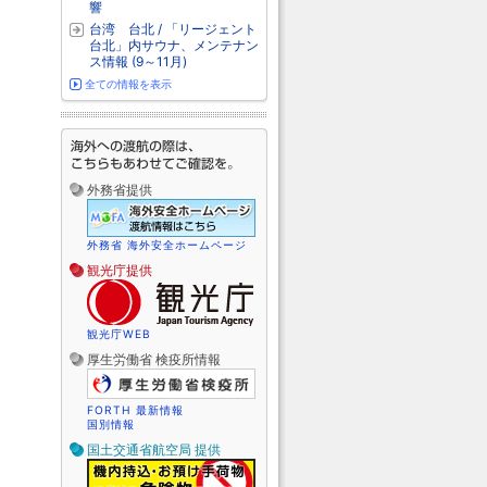
響
台湾 台北 / 「リージェント
台北」内サウナ、メンテナン
ス情報 (9～11月)
全ての情報を表示
外務省提供
外務省 海外安全ホームページ
観光庁提供
観光庁WEB
厚生労働省 検疫所情報
FORTH 最新情報
国別情報
国土交通省航空局 提供