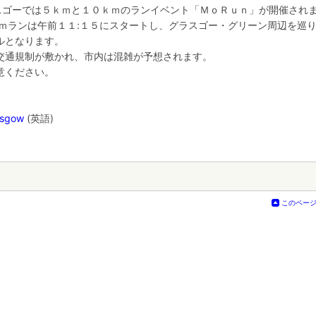
ラスゴーでは５ｋｍと１０ｋｍのランイベント「ＭｏＲｕｎ」が開催され
ｋｍランは午前１１:１５にスタートし、グラスゴー・グリーン周辺を巡
ルとなります。
交通規制が敷かれ、市内は混雑が予想されます。
意ください。
asgow
(英語)
このペー