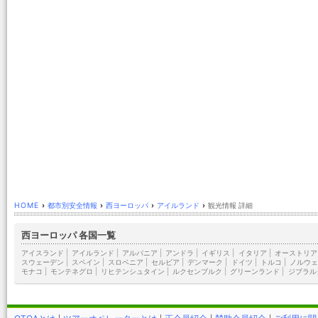
HOME
›
都市別安全情報
›
西ヨーロッパ
›
アイルランド
›
観光情報 詳細
西ヨーロッパ 各国一覧
アイスランド
|
アイルランド
|
アルバニア
|
アンドラ
|
イギリス
|
イタリア
|
オーストリア
スウェーデン
|
スペイン
|
スロベニア
|
セルビア
|
デンマーク
|
ドイツ
|
トルコ
|
ノルウェ
モナコ
|
モンテネグロ
|
リヒテンシュタイン
|
ルクセンブルク
|
グリーンランド
|
ジブラル