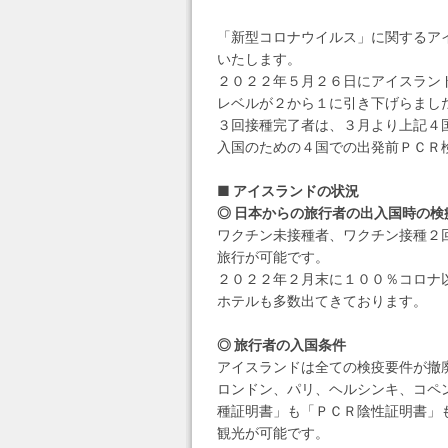
「新型コロナウイルス」に関するア
いたします。
２０２２年５月２６日にアイスラン
レベルが２から１に引き下げらまし
３回接種完了者は、３月より上記４
入国のための４国での出発前ＰＣＲ
■ アイスランドの状況
◎ 日本からの旅行者の出入国時の検
ワクチン未接種者、ワクチン接種２
旅行が可能です。
２０２２年２月末に１００％コロナ
ホテルも多数出てきております。
◎ 旅行者の入国条件
アイスランドは全ての検疫要件が撤
ロンドン、パリ、ヘルシンキ、コペ
種証明書」も「ＰＣＲ陰性証明書」
観光が可能です。