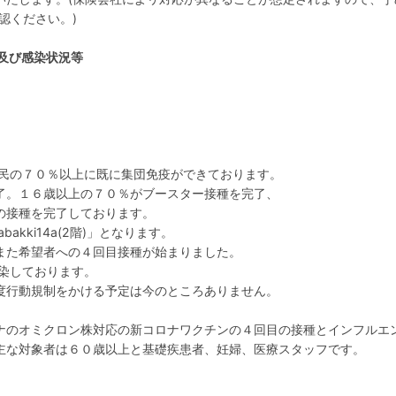
認ください。)
及び感染状況等
国民の７０％以上に既に集団免疫ができております。
了。１６歳以上の７０％がブースター接種を完了、
の接種を完了しております。
akki14a(2階)」となります。
また希望者への４回目接種が始まりました。
感染しております。
度行動規制をかける予定は今のところありません。
ナのオミクロン株対応の新コロナワクチンの４回目の接種とインフルエ
主な対象者は６０歳以上と基礎疾患者、妊婦、医療スタッフです。