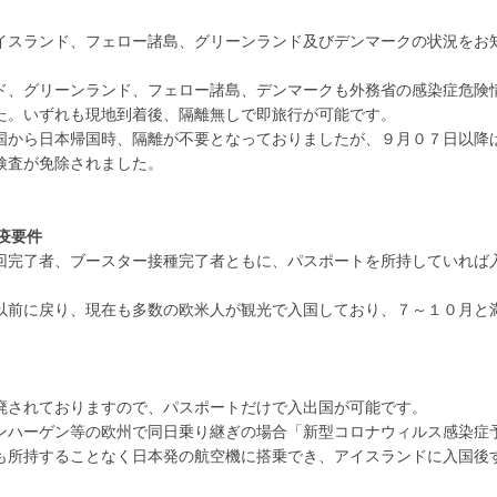
イスランド、フェロー諸島、グリーンランド及びデンマークの状況をお
ド、グリーンランド、フェロー諸島、デンマークも外務省の感染症危険
た。いずれも現地到着後、隔離無しで即旅行が可能です。
国から日本帰国時、隔離が不要となっておりましたが、９月０７日以降
検査が免除されました。
疫要件
回完了者、ブースター接種完了者ともに、パスポートを所持していれば
以前に戻り、現在も多数の欧米人が観光で入国しており、７～１０月と
廃されておりますので、パスポートだけで入出国が可能です。
ンハーゲン等の欧州で同日乗り継ぎの場合「新型コロナウィルス感染症
も所持することなく日本発の航空機に搭乗でき、アイスランドに入国後