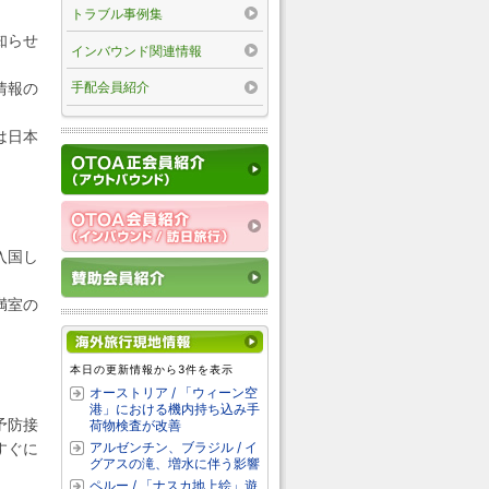
トラブル事例集
知らせ
インバウンド関連情報
情報の
手配会員紹介
は日本
入国し
満室の
本日の更新情報から3件を表示
オーストリア / 「ウィーン空
港」における機内持ち込み手
予防接
荷物検査が改善
アルゼンチン、ブラジル / イ
すぐに
グアスの滝、増水に伴う影響
ペルー / 「ナスカ地上絵」遊