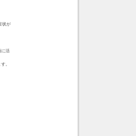
症状が
頃に活
ます。