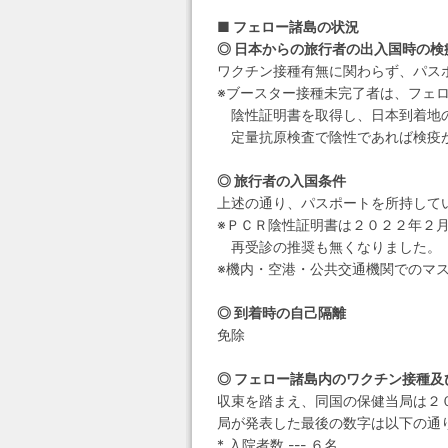
■ フェロー諸島の状況
◎ 日本からの旅行者の出入国時の検
ワクチン接種有無に関わらず、パス
※ブースター接種未完了者は、フェ
陰性証明書を取得し、日本到着地の
定量抗原検査で陰性であれば検疫が
◎ 旅行者の入国条件
上述の通り、パスポートを所持して
※ＰＣＲ陰性証明書は２０２２年２
再受診の推奨も無くなりました。
※機内・空港・公共交通機関でのマ
◎ 到着時の自己隔離
免除
◎ フェロー諸島内のワクチン接種及
収束を踏まえ、同国の保健当局は２
局が発表した最後の数字は以下の通
* 入院者数 --- ６名