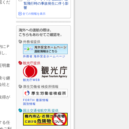
認くだ
覧飛行時の事故発生に伴う影
響
全ての情報を表示
外務省提供
内にＰ
領し、
外務省 海外安全ホームページ
観光庁提供
証明書
乗り継
観光庁WEB
会社と
厚生労働省 検疫所情報
取得が
FORTH 最新情報
国別情報
国土交通省航空局 提供
する任
めご利