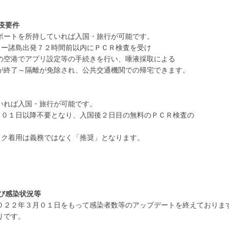
疫要件
ポートを所持していれば入国・旅行が可能です。
ロー諸島出発７２時間前以内にＰＣＲ検査を受け
空港でアプリ設定等の手続きを行い、唾液採取による
終了～隔離が免除され、公共交通機関での帰宅できます。
いれば入国・旅行が可能です。
月０１日以降不要となり、入国後２日目の無料のＰＣＲ検査の
スク着用は義務ではなく「推奨」となります。
び感染状況等
０２２年３月０１日をもって感染者数等のアップデートを終えておりま
りです。