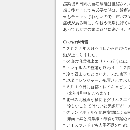
感染後５日間の自宅隔離は推奨され
感染後どうしても必要な時は、近所
何もチェックされないので、市バス
症状がある時に、学校や職場に行く
あっても友達の家に遊びに来たり、
◎ その他情報
* ２０２２年８月０４日から再び
動が止まりました。
* 火山の溶岩流出エリアへ行くに
* トレイルＡの整備が終わり、１２
* 冷え固まったとはいえ、未だ地
* 現場にレンジャーが配置されてお
* ８月１９日に首都・レイキャビ
(来年4月中旬ごろまで)
* 北部の北極線が横切るグリムスエ
珍しいことではないと気象庁がコ
* グランドホテルで気候変動による
海面上昇と海岸線の確保が議論さ
* アイスランドでも人手不足のため