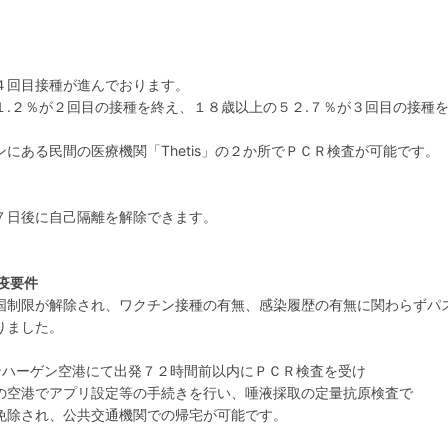
４回目接種が進んでおります。
１.２％が２回目の接種を終え、１８歳以上の５２.７％が３回目の接種
にある民間の医療機関「Thetis」の２か所でＰＣＲ検査が可能です。
７日後に自己隔離を解除できます。
疫要件
国制限が解除され、ワクチン接種の有無、感染履歴の有無に関わらずパ
なりました。
ンハーゲン空港にて出発７２時間前以内にＰＣＲ検査を受け
空港でアプリ設定等の手続きを行い、唾液採取の定量抗原検査で
除され、公共交通機関での帰宅が可能です。