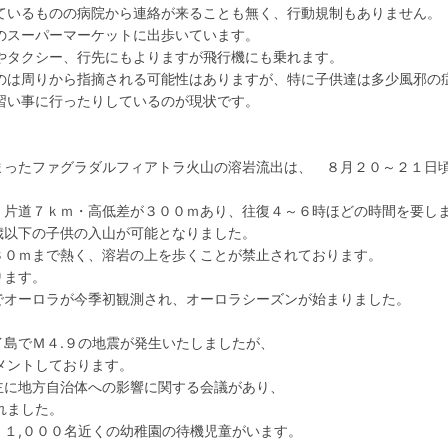
ているものの病院から連絡が来ることも無く、行動規制もありません。
のスーパーマーケットに出歩いています。
やタクシー、行先にもよりますが飛行機にも乗れます。
のは周りから指摘される可能性はありますが、特に子供達は多少風邪の
習い事に行ったりしているのが現状です。
始まったファグラダルフィアトラ火山の溶岩流出は、 ８月２０～２１日
は、片道７ｋｍ・高低差が３００ｍあり、往復４～６時ほどの時間を要し
歳以下の子供の入山が可能となりました。
下３０ｍまで熱く、溶岩の上を歩くことが禁止されております。
ります。
クでオーロラが今季初観測され、オーロラシーズンが始まりました。
イ島でＭ４.９の地震が発生いたしましたが、
メントしております。
主に地方自治体への影響に関する会議があり、
れました。
、１,０００名近くの幼稚園の待機児童がいます。