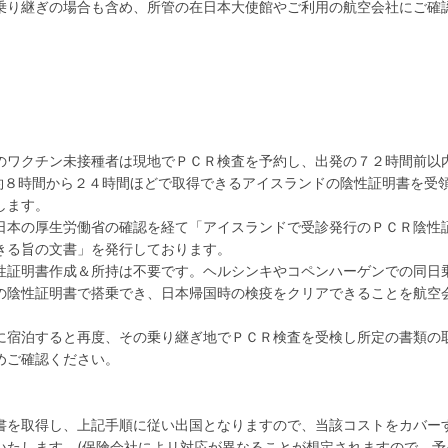
乗り継ぎの場合も含め、所管の在日本大使館やご利用の航空会社にご確
のワクチン未接種者は現地でＰＣＲ検査を予約し、出発の７２時間前以
最短で約８時間から２４時間ほどで取得できるアイスランドの陰性証明書を受
します。
日本の厚生労働省の確認を経て「アイスランドで受診発行のＰＣＲ陰性
きる旨の文書」を発行しております。
性証明書作成＆所持は不要です。ヘルシンキやコペンハーゲンでの同日
の陰性証明書で搭乗でき、日本帰国時の検疫をクリアできることを航空
に宿泊すると再度、その乗り継ぎ地でＰＣＲ検査を受検し所定の書類の
めご確認ください。
書を取得し、上記手順に従い出国となりますので、当該コストをカバー
いたします。(保険会社によリ対応が異なることが想定されますので、予