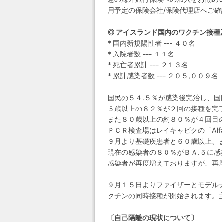
用予定の保険会社/保険代理店へご確
◎ アイスランド国内のワクチン接種
* 国内新規陽性者 --- ４０名
* 入院者数 --- １１名
* 死亡者累計 --- ２１３名
* 累計感染者数 --- ２０５,００９名
国民の５４.５％が感染後完治し、
５歳以上の８２％が２回の接種を完
また８０歳以上の約８０％が４回目
ＰＣＲ検査場はレイキャビクの「Alfab
９月より基礎疾患者と６０歳以上、
現在の感染者の８０％がＢＡ.５に
感染者が再度増えておりますが、再
９月１５日よりファイザーとモデル
クチンの同時接種が開始されます。
〔自己隔離の現状について〕