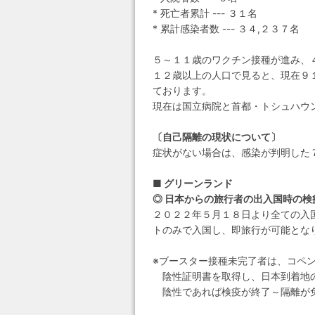
* 死亡者累計 --- ３１名
* 累計感染者数 --- ３４,２３７名
５～１１歳のワクチン接種が進み、
１２歳以上の人口で見ると、現在９
ております。
現在は国立病院と首都・トシュハウン
〔自己隔離の現状について〕
症状がない場合は、感染が判明した
■ グリーンランド
◎ 日本からの旅行者の出入国時の検
２０２２年５月１８日より全ての入
トのみで入国し、即旅行が可能と
※ブースター接種未完了者は、コペ
陰性証明書を取得し、日本到着地の
陰性であれば検疫が終了～隔離が免