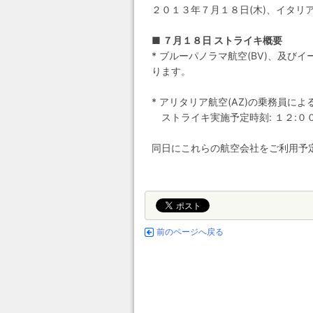
２０１３年７月１８日(木)、イタ
■ ７月１８日 ストライキ概要
* ブルーパノラマ航空(BV)、及び
ります。
* アリタリア航空(AZ)の乗務員
ストライキ実施予定時刻: １２:０
同日にこれらの航空会社をご利用予
前のページへ戻る