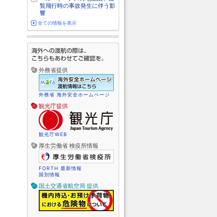
覧飛行時の事故発生に伴う影
響
全ての情報を表示
外務省提供
外務省 海外安全ホームページ
観光庁提供
観光庁WEB
厚生労働省 検疫所情報
FORTH 最新情報
国別情報
国土交通省航空局 提供