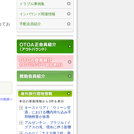
トラブル事例集
インバウンド関連情報
れてお
手配会員紹介
ジの先頭へ
本日の更新情報から3件を表示
オーストリア / 「ウィーン空
港」における機内持ち込み手
荷物検査が改善
アルゼンチン、ブラジル / イ
グアスの滝、増水に伴う影響
ペルー / 「ナスカ地上絵」遊