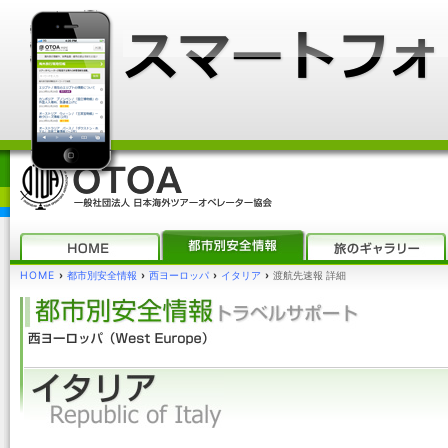
HOME
›
都市別安全情報
›
西ヨーロッパ
›
イタリア
›
渡航先速報 詳細