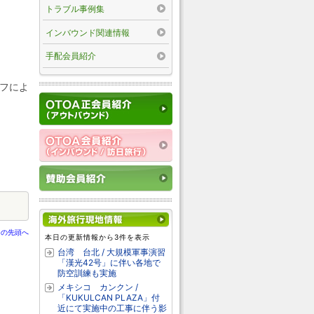
トラブル事例集
インバウンド関連情報
手配会員紹介
タッフによ
ジの先頭へ
本日の更新情報から3件を表示
台湾 台北 / 大規模軍事演習
「漢光42号」に伴い各地で
防空訓練も実施
メキシコ カンクン /
「KUKULCAN PLAZA」付
近にて実施中の工事に伴う影