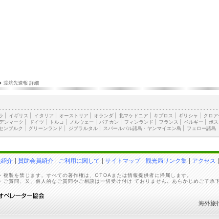
›
渡航先速報 詳細
ラ
|
イギリス
|
イタリア
|
オーストリア
|
オランダ
|
北マケドニア
|
キプロス
|
ギリシャ
|
クロア
デンマーク
|
ドイツ
|
トルコ
|
ノルウェー
|
バチカン
|
フィンランド
|
フランス
|
ベルギー
|
ボス
センブルク
|
グリーンランド
|
ジブラルタル
|
スバールバル諸島・ヤンマイエン島
|
フェロー諸島
員紹介
賛助会員紹介
ご利用に関して
サイトマップ
観光局リンク集
アクセス
・複製を禁じます。すべての著作権は、OTOAまたは情報提供者に帰属します。
・ご質問、又、個人的なご質問やご相談は一切受け付け ておりません。あらかじめご了承
海外旅