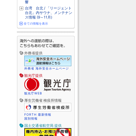
響
台湾 台北 / 「リージェント
台北」内サウナ、メンテナン
ス情報 (9～11月)
全ての情報を表示
外務省提供
外務省 海外安全ホームページ
観光庁提供
観光庁WEB
厚生労働省 検疫所情報
FORTH 最新情報
国別情報
国土交通省航空局 提供