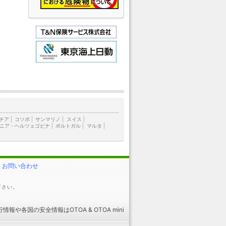
チア
|
コソボ
|
サンマリノ
|
スイス
|
ニア・ヘルツェゴビナ
|
ポルトガル
|
マルタ
|
お問い合わせ
下さい。
行情報
や
各国の安全情報
はOTOA &
OTOA mini