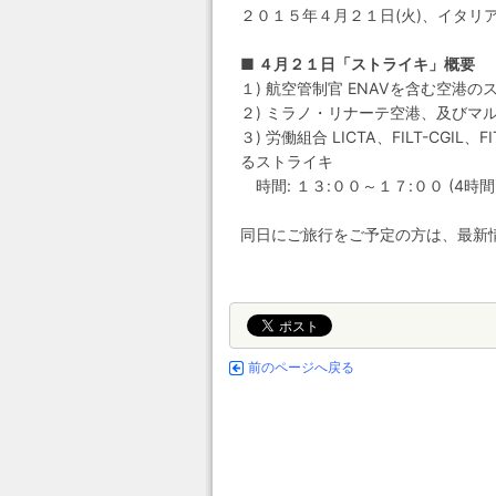
２０１５年４月２１日(火)、イタリ
■ ４月２１日「ストライキ」概要
１) 航空管制官 ENAVを含む空港
２) ミラノ・リナーテ空港、及びマ
３) 労働組合 LICTA、FILT-CGIL、F
るストライキ
時間: １３:００～１７:００ (4時間
同日にご旅行をご予定の方は、最新
前のページへ戻る