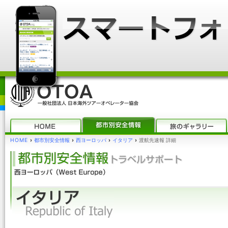
HOME
›
都市別安全情報
›
西ヨーロッパ
›
イタリア
›
渡航先速報 詳細