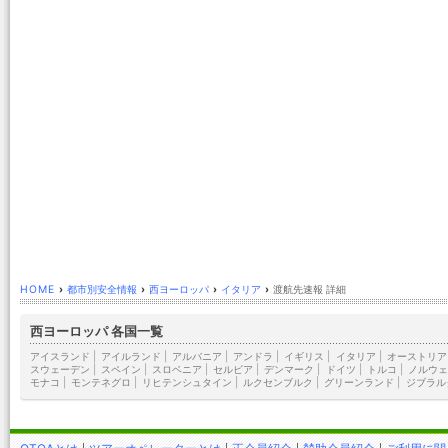
HOME
›
都市別安全情報
›
西ヨーロッパ
›
イタリア
›
渡航先速報 詳細
西ヨーロッパ 各国一覧
アイスランド
|
アイルランド
|
アルバニア
|
アンドラ
|
イギリス
|
イタリア
|
オーストリア
スウェーデン
|
スペイン
|
スロベニア
|
セルビア
|
デンマーク
|
ドイツ
|
トルコ
|
ノルウェ
モナコ
|
モンテネグロ
|
リヒテンシュタイン
|
ルクセンブルク
|
グリーンランド
|
ジブラル