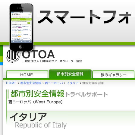
HOME
›
都市別安全情報
›
西ヨーロッパ
›
イタリア
›
渡航先速報 詳細