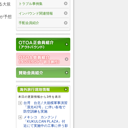
トラブル事例集
る大規
インバウンド関連情報
滞が予想
手配会員紹介
本日の更新情報から3件を表示
台湾 台北 / 大規模軍事演習
「漢光42号」に伴い各地で
防空訓練も実施
メキシコ カンクン /
「KUKULCAN PLAZA」付
近にて実施中の工事に伴う影