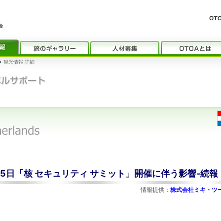
›
観光情報 詳細
～25日「核 セキュリティ サミット」開催に伴う影響‐続報
情報提供：
株式会社ミキ・ツ