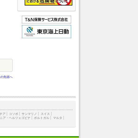
ジの先頭へ
チア
|
コソボ
|
サンマリノ
|
スイス
|
ニア・ヘルツェゴビナ
|
ポルトガル
|
マルタ
|