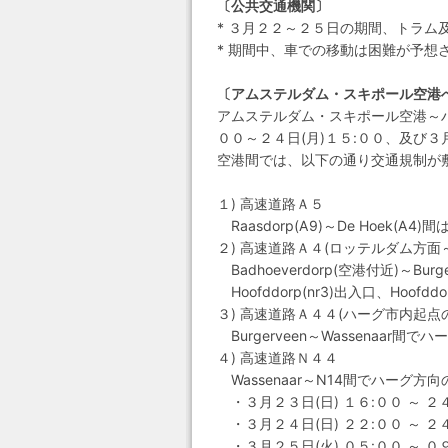
〔公共交通機関〕
* ３月２２～２５日の期間、トラム
* 期間中、車での移動は困難が予
〔アムステルダム・スキポール空港
アムステルダム・スキポール空港～ハーグ
００～２４日(月)１５:００、及び３
空港間では、以下の通り交通規制が
１) 高速道路Ａ５
Raasdorp(A9)～De Hoek(A4)
２) 高速道路Ａ４(ロッテルダム方面
Badhoeverdorp(空港付近)～B
Hoofddorp(nr3)出入口、Hoofddo
３) 高速道路Ａ４４(ハーグ市内起点の
Burgerveen～Wassenaar間
４) 高速道路Ｎ４４
Wassenaar～N14間でハーグ
・３月２３日(日) １６:００ ～ ２４
・３月２４日(日) ２２:００ ～ ２
・３月２５日(火) ０５:００ ～ ０