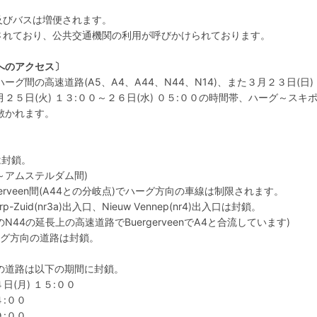
及びバスは増便されます。
想されており、公共交通機関の利用が呼びかけられております。
へのアクセス〕
間の高速道路(A5、A4、A44、N44、N14)、また３月２３日(日) 
月２５日(火) １３:００～２６日(水) ０５:００の時間帯、ハーグ～スキ
敷かれます。
間は封鎖。
～アムステルダム間)
urgerveen間(A44との分岐点)でハーグ方向の車線は制限されます。
rp-Zuid(nr3a)出入口、Nieuw Vennep(nr4)出入口は封鎖。
N44の延長上の高速道路でBuergerveenでA4と合流しています)
でハーグ方向の道路は封鎖。
方向の道路は以下の期間に封鎖。
日(月) １５:００
４:００
９:００