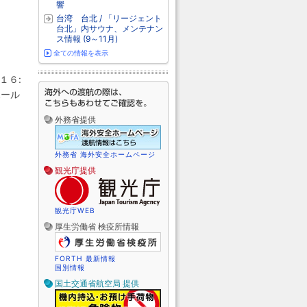
響
台湾 台北 / 「リージェント
台北」内サウナ、メンテナン
ス情報 (9～11月)
全ての情報を表示
１６:
ポール
外務省提供
外務省 海外安全ホームページ
観光庁提供
観光庁WEB
厚生労働省 検疫所情報
FORTH 最新情報
国別情報
国土交通省航空局 提供