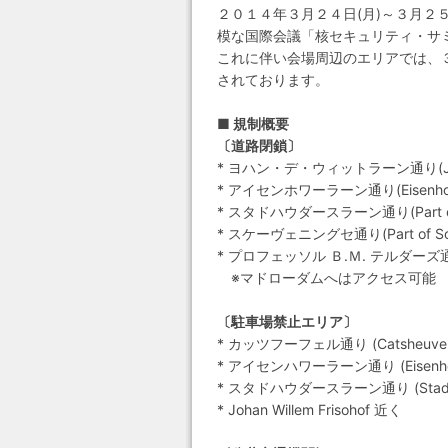
２０１４年３月２４日(月)～３月２
模な国際会議「核セキュリティ・サミ
これに伴い会場周辺のエリアでは、３
されております。
■ 規制概要
〔道路閉鎖〕
* ヨハン・デ・ウィットラーン通り(Johan
* アイセンホワーラーン通り(Eisenhow
* スタドハウダースラーン通り(Part of 
* スケーヴェニングセ通り(Part of Sc
* プロフェッソル Ｂ.Ｍ. テルダーズ通り(Pr
※マドローダムへはアクセス可能
〔駐車場禁止エリア〕
* カッツフーフェル通り (Catsheuvel
* アイセンハワーラーン通り (Eisenhow
* スタドハウダースラーン通り (Stadho
* Johan Willem Frisohof 近く