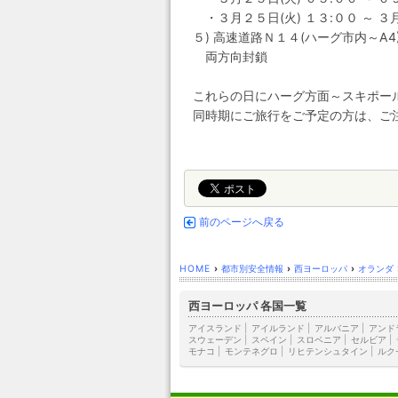
・３月２５日(火) １３:００ ～ ３月
５) 高速道路Ｎ１４(ハーグ市内～A4
両方向封鎖
これらの日にハーグ方面～スキポー
同時期にご旅行をご予定の方は、ご
前のページへ戻る
HOME
›
都市別安全情報
›
西ヨーロッパ
›
オランダ
西ヨーロッパ 各国一覧
アイスランド
|
アイルランド
|
アルバニア
|
アンド
スウェーデン
|
スペイン
|
スロベニア
|
セルビア
|
モナコ
|
モンテネグロ
|
リヒテンシュタイン
|
ルク