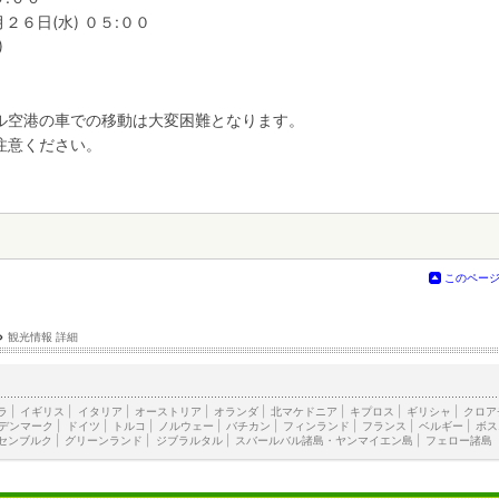
２６日(水) ０５:００
)
ル空港の車での移動は大変困難となります。
注意ください。
このペー
›
観光情報 詳細
ラ
|
イギリス
|
イタリア
|
オーストリア
|
オランダ
|
北マケドニア
|
キプロス
|
ギリシャ
|
クロア
デンマーク
|
ドイツ
|
トルコ
|
ノルウェー
|
バチカン
|
フィンランド
|
フランス
|
ベルギー
|
ボス
センブルク
|
グリーンランド
|
ジブラルタル
|
スバールバル諸島・ヤンマイエン島
|
フェロー諸島