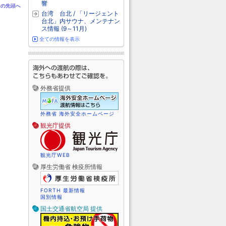
響
ジの先頭へ
台湾 台北 / 「リージェント
台北」内サウナ、メンテナン
ス情報 (9～11月)
全ての情報を表示
外務省提供
外務省 海外安全ホームページ
観光庁提供
観光庁WEB
厚生労働省 検疫所情報
FORTH 最新情報
国別情報
国土交通省航空局 提供