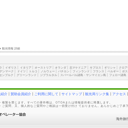
›
観光情報 詳細
ラ
|
イギリス
|
イタリア
|
オーストリア
|
オランダ
|
北マケドニア
|
キプロス
|
ギリシャ
|
クロア
デンマーク
|
ドイツ
|
トルコ
|
ノルウェー
|
バチカン
|
フィンランド
|
フランス
|
ベルギー
|
ボス
センブルク
|
グリーンランド
|
ジブラルタル
|
スバールバル諸島・ヤンマイエン島
|
フェロー諸島
員紹介
賛助会員紹介
ご利用に関して
サイトマップ
観光局リンク集
アクセス
・複製を禁じます。すべての著作権は、OTOAまたは情報提供者に帰属します。
・ご質問、又、個人的なご質問やご相談は一切受け付け ておりません。あらかじめご了承
海外旅