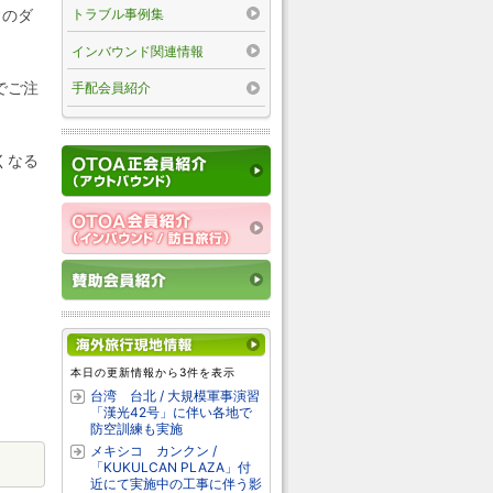
トラブル事例集
常のダ
インバウンド関連情報
でご注
手配会員紹介
くなる
本日の更新情報から3件を表示
台湾 台北 / 大規模軍事演習
「漢光42号」に伴い各地で
防空訓練も実施
メキシコ カンクン /
「KUKULCAN PLAZA」付
近にて実施中の工事に伴う影