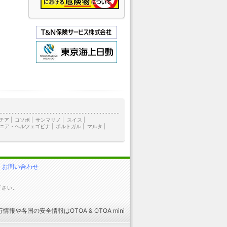
チア
|
コソボ
|
サンマリノ
|
スイス
|
ニア・ヘルツェゴビナ
|
ポルトガル
|
マルタ
|
お問い合わせ
下さい。
行情報
や
各国の安全情報
はOTOA &
OTOA mini