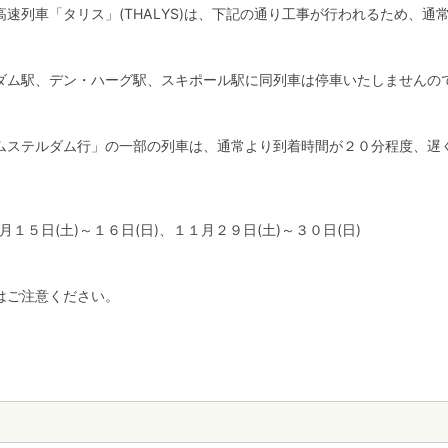
速列車「タリス」(THALYS)は、下記の通り工事が行われるため、通
ダム駅、デン・ハーグ駅、スキポール駅に同列車は停車いたしませんの
アムステルダム行」の一部の列車は、通常より到着時間が２０分程度、遅
月１５日(土)～１６日(日)、１１月２９日(土)～３０日(日)
はご注意ください。