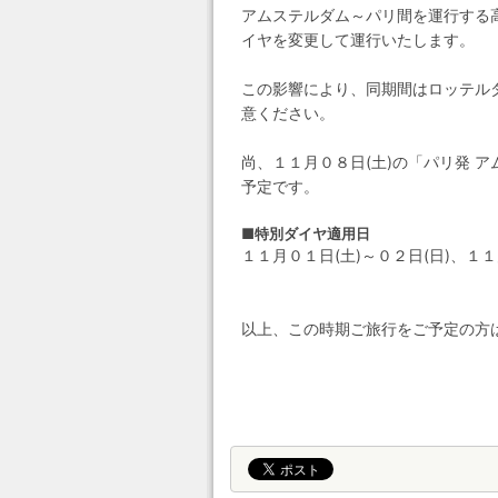
アムステルダム～パリ間を運行する高
イヤを変更して運行いたします。
この影響により、同期間はロッテル
意ください。
尚、１１月０８日(土)の「パリ発 
予定です。
■特別ダイヤ適用日
１１月０１日(土)～０２日(日)、１１
以上、この時期ご旅行をご予定の方