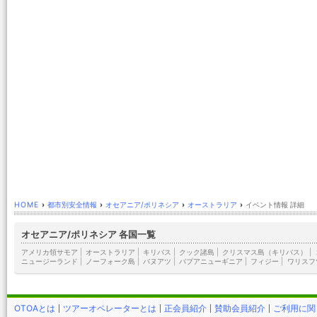
HOME
›
都市別安全情報
›
オセアニア/ポリネシア
›
オーストラリア
›
イベント情報 詳細
オセアニア/ポリネシア 各国一覧
アメリカ領サモア
|
オーストラリア
|
キリバス
|
クック諸島
|
クリスマス島（キリバス）
|
ニュージーランド
|
ノーフォーク島
|
バヌアツ
|
パプアニューギニア
|
フィジー
|
ワリスフ
OTOAとは
ツアーオペレーターとは
正会員紹介
賛助会員紹介
ご利用に関