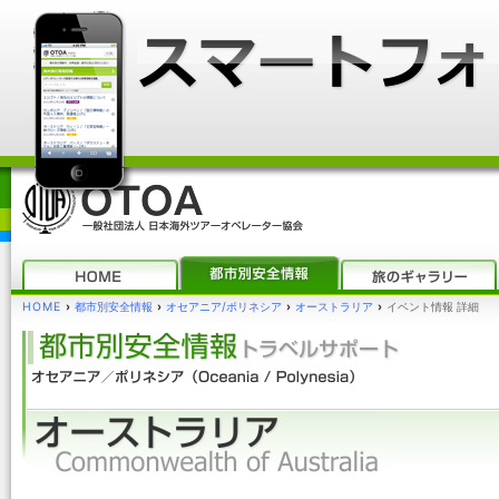
HOME
›
都市別安全情報
›
オセアニア/ポリネシア
›
オーストラリア
›
イベント情報 詳細