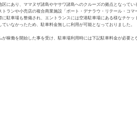
地区にあり、ママヌザ諸島やヤサワ諸島へのクルーズの拠点となってい
ストランや小売店の複合商業施設「ポート・デナラウ・リテール・コマ
際に駐車場も整備され、エントランスには空港駐車場にある様なチケッ
していなかったため、駐車料金無しに利用が可能となっておりました。
ムが稼働を開始した事を受け、駐車場利用時には下記駐車料金が必要と