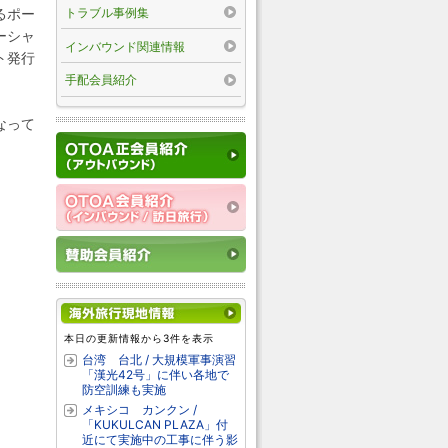
トラブル事例集
るポー
ーシャ
インバウンド関連情報
ト発行
手配会員紹介
なって
本日の更新情報から3件を表示
台湾 台北 / 大規模軍事演習
「漢光42号」に伴い各地で
防空訓練も実施
メキシコ カンクン /
「KUKULCAN PLAZA」付
近にて実施中の工事に伴う影