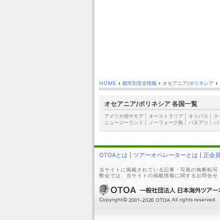
HOME
›
都市別安全情報
›
オセアニア/ポリネシア
›
オセアニア/ポリネシア 各国一覧
アメリカ領サモア
|
オーストラリア
|
キリバス
|
ク
ニュージーランド
|
ノーフォーク島
|
バヌアツ
|
パ
OTOAとは
ツアーオペレーターとは
正会
当サイトに掲載されている記事・写真の無断転写
弊会では、当サイトの掲載情報に関するお問合せ