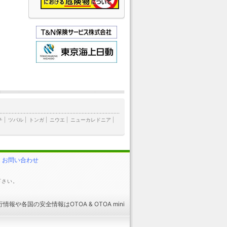
チ
|
ツバル
|
トンガ
|
ニウエ
|
ニューカレドニア
|
お問い合わせ
下さい。
行情報
や
各国の安全情報
はOTOA &
OTOA mini