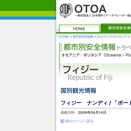
HOME
›
都市別安全情報
›
オセアニア/ポリネシア
›
フィジー ナンディ / 「ポ
掲載日時：
2009年04月14日
前のページへ戻る