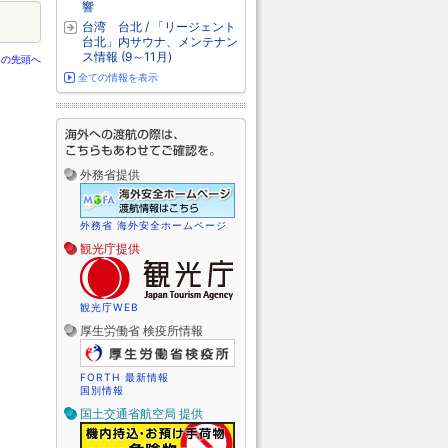
響
台湾 台北 / 「リージェント
台北」内サウナ、メンテナン
ス情報 (9～11月)
ジの先頭へ
全ての情報を表示
外務省提供
外務省 海外安全ホームページ
観光庁提供
観光庁WEB
厚生労働省 検疫所情報
FORTH 最新情報
国別情報
国土交通省航空局 提供