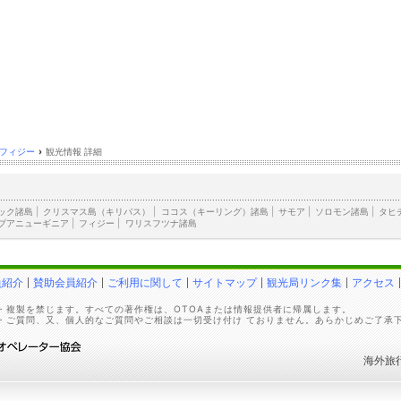
フィジー
›
観光情報 詳細
ック諸島
|
クリスマス島（キリバス）
|
ココス（キーリング）諸島
|
サモア
|
ソロモン諸島
|
タヒ
プアニューギニア
|
フィジー
|
ワリスフツナ諸島
員紹介
賛助会員紹介
ご利用に関して
サイトマップ
観光局リンク集
アクセス
・複製を禁じます。すべての著作権は、OTOAまたは情報提供者に帰属します。
・ご質問、又、個人的なご質問やご相談は一切受け付け ておりません。あらかじめご了承
海外旅