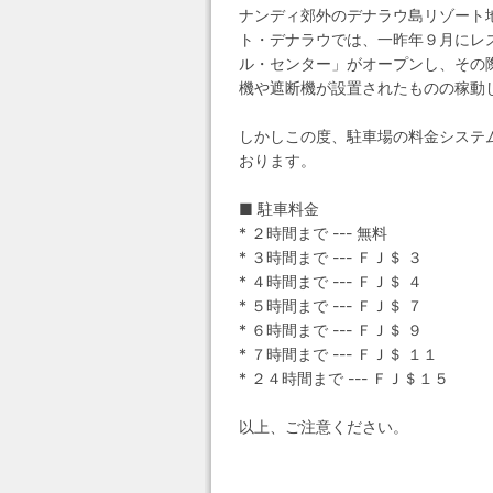
ナンディ郊外のデナラウ島リゾート
ト・デナラウでは、一昨年９月にレ
ル・センター」がオープンし、その
機や遮断機が設置されたものの稼動
しかしこの度、駐車場の料金システ
おります。
■ 駐車料金
* ２時間まで --- 無料
* ３時間まで --- ＦＪ＄ ３
* ４時間まで --- ＦＪ＄ ４
* ５時間まで --- ＦＪ＄ ７
* ６時間まで --- ＦＪ＄ ９
* ７時間まで --- ＦＪ＄ １１
* ２４時間まで --- ＦＪ＄１５
以上、ご注意ください。