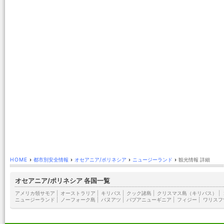
HOME
›
都市別安全情報
›
オセアニア/ポリネシア
›
ニュージーランド
›
観光情報 詳細
オセアニア/ポリネシア 各国一覧
アメリカ領サモア
|
オーストラリア
|
キリバス
|
クック諸島
|
クリスマス島（キリバス）
|
ニュージーランド
|
ノーフォーク島
|
バヌアツ
|
パプアニューギニア
|
フィジー
|
ワリスフ