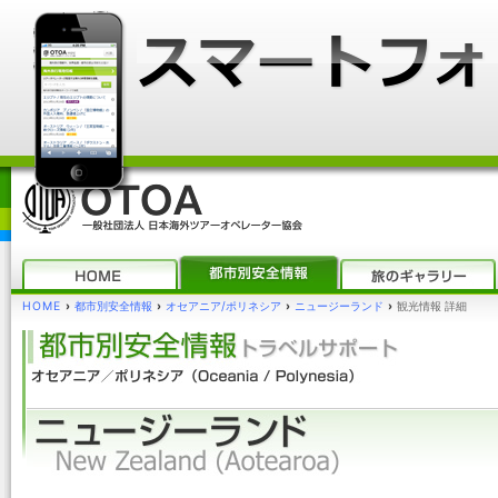
HOME
›
都市別安全情報
›
オセアニア/ポリネシア
›
ニュージーランド
›
観光情報 詳細