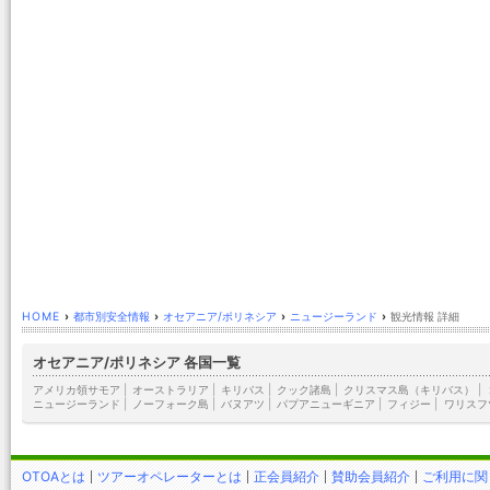
HOME
›
都市別安全情報
›
オセアニア/ポリネシア
›
ニュージーランド
›
観光情報 詳細
オセアニア/ポリネシア 各国一覧
アメリカ領サモア
|
オーストラリア
|
キリバス
|
クック諸島
|
クリスマス島（キリバス）
|
ニュージーランド
|
ノーフォーク島
|
バヌアツ
|
パプアニューギニア
|
フィジー
|
ワリスフ
OTOAとは
ツアーオペレーターとは
正会員紹介
賛助会員紹介
ご利用に関