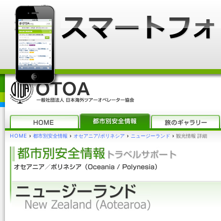
HOME
›
都市別安全情報
›
オセアニア/ポリネシア
›
ニュージーランド
›
観光情報 詳細