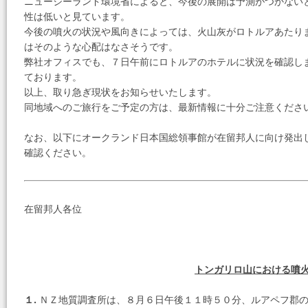
ニュージーランド環境省によると、今後の展開は予測がつかない
性は低いと見ています。
今後の噴火の状況や風向きによっては、火山灰がロトルアあたり
はそのような心配はなさそうです。
弊社オフィスでも、７日午前にロトルアのホテルに状況を確認し
ております。
以上、取り急ぎ現状をお知らせいたします。
同地域へのご旅行をご予定の方は、最新情報に十分ご注意くださ
なお、以下にオークランド日本国総領事館が在留邦人に向け発出
確認ください。
在留邦人各位
トンガリロ山における噴
１.
ＮＺ地質調査所は、８月６日午後１１時５０分、ルアペフ郡の