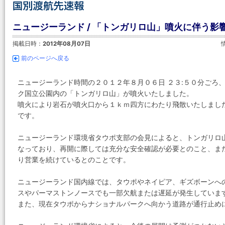
ニュージーランド / 「トンガリロ山」噴火に伴う影
掲載日時：
2012年08月07日
前のページへ戻る
ニュージーランド時間の２０１２年８月０６日 ２３:５０分ごろ
ク国立公園内の「トンガリロ山」が噴火いたしました。
噴火により岩石が噴火口から１ｋｍ四方にわたり飛散いたしまし
です。
ニュージーランド環境省タウポ支部の会見によると、トンガリロ
なっており、再開に際しては充分な安全確認が必要とのこと、ま
り営業を続けているとのことです。
ニュージーランド国内線では、タウポやネイピア、ギズボーンへ
スやパーマストンノースでも一部欠航または遅延が発生していま
また、現在タウポからナショナルパークへ向かう道路が通行止め