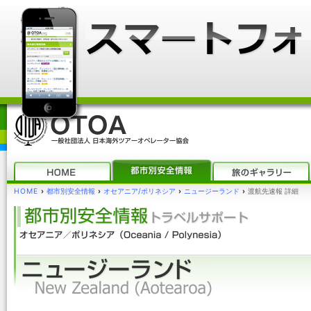
HOME
›
都市別安全情報
›
オセアニア/ポリネシア
›
ニュージーランド
›
渡航先速報 詳細