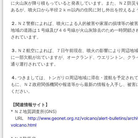
に火山灰が降り積もっていると発表しています。また、ＮＺ防災
あるが、噴火口から半径２ｋｍ以内の住民に対し外出を控えるよ
２.
ＮＺ警察によれば、噴火による人的被害や家屋の損壊等の被害
地域の道路は１号線及び４６号線が火山灰除去のため一時閉鎖さ
されています。
３.
ＮＺ航空によれば、７日午前現在、噴火の影響により周辺地域
に一部欠航が出ていますが、オークランド、ウエリントン、クラ
通り運行されています。
４.
つきましては、トンガリロ周辺地域に滞在・渡航を予定されて
もに、ＮＺ政府関係機関や報道等から最新の情報を入手し、被害
ください。
【関連情報サイト】
* ＮＺ地質調査所(GNS)
URL
http://www.geonet.org.nz/volcano/alert-bulletins/ar
volcano.html