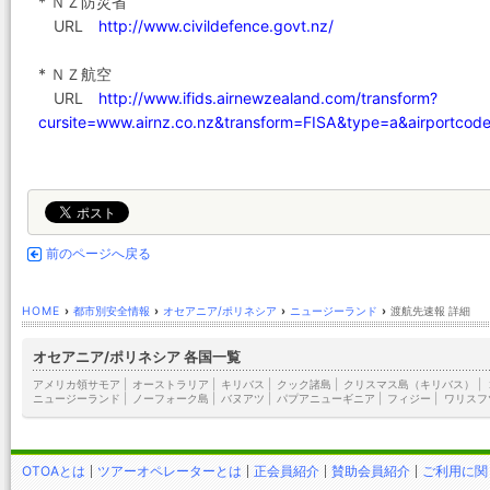
* ＮＺ防災省
URL
http://www.civildefence.govt.nz/
* ＮＺ航空
URL
http://www.ifids.airnewzealand.com/transform?
cursite=www.airnz.co.nz&transform=FISA&type=a&airportco
前のページへ戻る
HOME
›
都市別安全情報
›
オセアニア/ポリネシア
›
ニュージーランド
›
渡航先速報 詳細
オセアニア/ポリネシア 各国一覧
アメリカ領サモア
|
オーストラリア
|
キリバス
|
クック諸島
|
クリスマス島（キリバス）
|
ニュージーランド
|
ノーフォーク島
|
バヌアツ
|
パプアニューギニア
|
フィジー
|
ワリスフ
OTOAとは
ツアーオペレーターとは
正会員紹介
賛助会員紹介
ご利用に関