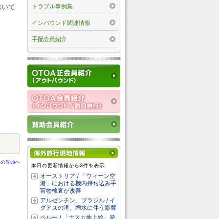
トラブル事例集
おいて
インバウンド関連情報
手配会員紹介
ジの先頭へ
本日の更新情報から3件を表示
オーストリア / 「ウィーン空
港」における機内持ち込み手
荷物検査が改善
アルゼンチン、ブラジル / イ
グアスの滝、増水に伴う影響
ペルー / 「ナスカ地上絵」遊