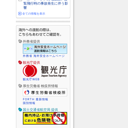
覧飛行時の事故発生に伴う影
響
全ての情報を表示
外務省提供
外務省 海外安全ホームページ
観光庁提供
観光庁WEB
厚生労働省 検疫所情報
FORTH 最新情報
国別情報
国土交通省航空局 提供