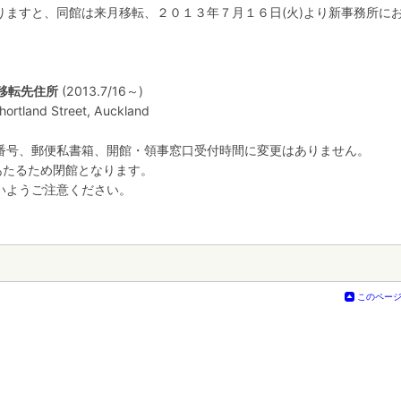
りますと、同館は来月移転、２０１３年７月１６日(火)より新事務所に
移転先住所
(2013.7/16～)
ortland Street, Auckland
番号、郵便私書箱、開館・領事窓口受付時間に変更はありません。
あたるため閉館となります。
いようご注意ください。
このペー