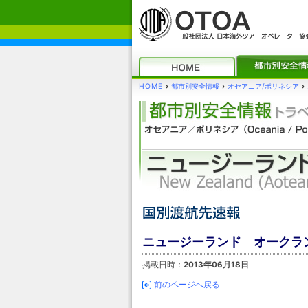
HOME
›
都市別安全情報
›
オセアニア/ポリネシア
›
ニュージーランド オークラン
掲載日時：
2013年06月18日
前のページへ戻る