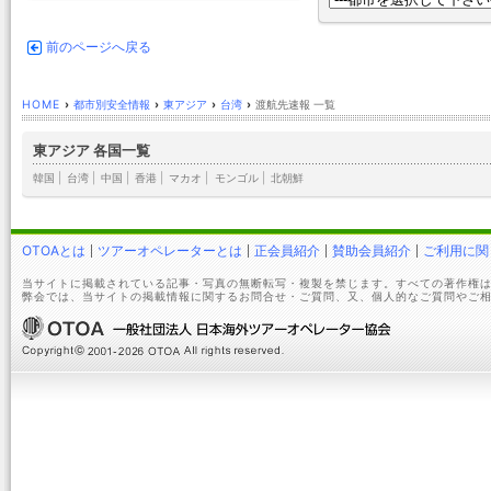
前のページへ戻る
HOME
›
都市別安全情報
›
東アジア
›
台湾
›
渡航先速報 一覧
東アジア 各国一覧
韓国
|
台湾
|
中国
|
香港
|
マカオ
|
モンゴル
|
北朝鮮
OTOAとは
ツアーオペレーターとは
正会員紹介
賛助会員紹介
ご利用に関
当サイトに掲載されている記事・写真の無断転写・複製を禁じます。すべての著作権は
弊会では、当サイトの掲載情報に関するお問合せ・ご質問、又、個人的なご質問やご相