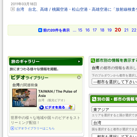
2011年03月18日
台湾 台北、高雄 / 桃園空港・松山空港・高雄空港に「放射線検査
20
...
15
16
17
18
19
21
22
前の20件を表示
台湾
の都市の情報を表示し
下のプルダウンから都市を選択
台湾
の関連映像
TAIWAN / The Pulse of
Asia
台湾 （観光ビデオ）
エリアを選択すると国が選択で
世界中の様々な地域や国々のビデオをスト
リーミング配信！
ビデオライブラリーはこちら
国を選択すると都市が選択でき