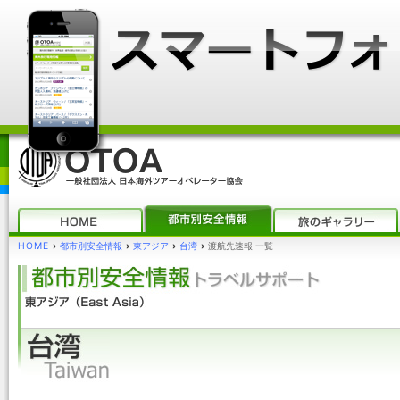
HOME
›
都市別安全情報
›
東アジア
›
台湾
›
渡航先速報 一覧