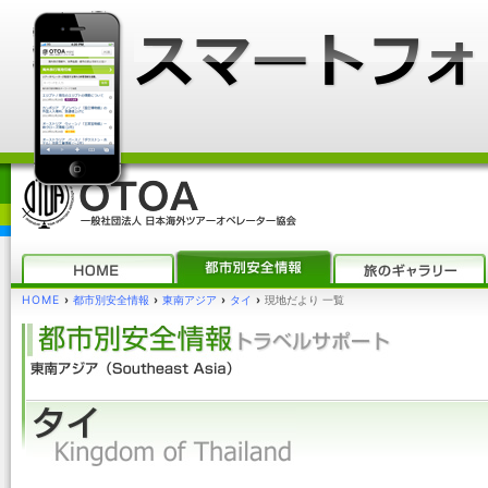
HOME
›
都市別安全情報
›
東南アジア
›
タイ
›
現地だより 一覧