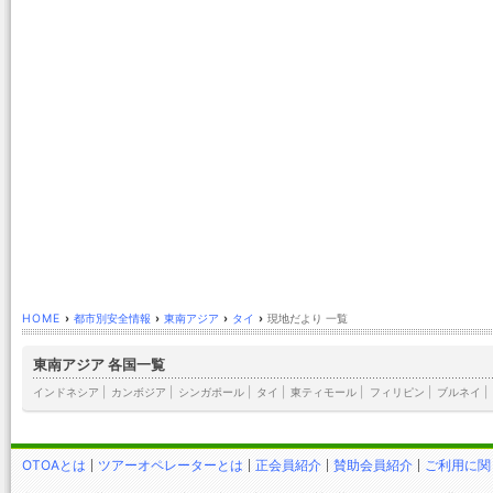
HOME
›
都市別安全情報
›
東南アジア
›
タイ
›
現地だより 一覧
東南アジア 各国一覧
インドネシア
|
カンボジア
|
シンガポール
|
タイ
|
東ティモール
|
フィリピン
|
ブルネイ
|
OTOAとは
ツアーオペレーターとは
正会員紹介
賛助会員紹介
ご利用に関