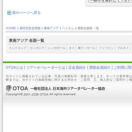
前のページへ戻る
HOME
›
都市別安全情報
›
東南アジア
›
ベトナム
›
渡航先速報 一覧
東南アジア 各国一覧
インドネシア
|
カンボジア
|
シンガポール
|
タイ
|
東ティモール
|
フィリピン
|
ブルネイ
|
OTOAとは
ツアーオペレーターとは
正会員紹介
賛助会員紹介
ご利用に関
当サイトに掲載されている記事・写真の無断転写・複製を禁じます。すべての著作権は
弊会では、当サイトの掲載情報に関するお問合せ・ご質問、又、個人的なご質問やご相