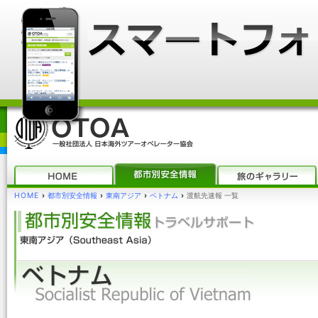
HOME
›
都市別安全情報
›
東南アジア
›
ベトナム
›
渡航先速報 一覧