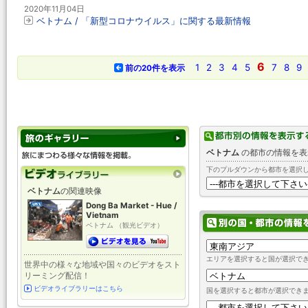
2020年11月04日
ベトナム / 「新型コロナウイルス」に関する最新情報
6
1
2
3
4
5
7
8
9
前の20件を表示
ベトナム
の都市の情報を表
下のプルダウンから都市を選択
ベトナム
の関連映像
Dong Ba Market - Hue /
Vietnam
ベトナム （観光ビデオ）
エリアを選択すると国が選択で
世界中の様々な地域や国々のビデオをスト
リーミング配信！
ビデオライブラリーはこちら
国を選択すると都市が選択でき