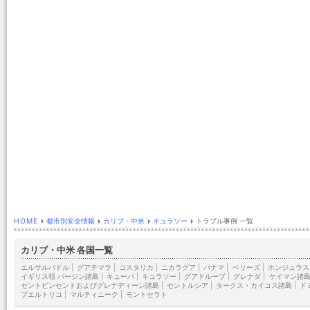
HOME
›
都市別安全情報
›
カリブ・中米
›
キュラソー
›
トラブル事例 一覧
カリブ・中米 各国一覧
エルサルバドル
|
グアテマラ
|
コスタリカ
|
ニカラグア
|
パナマ
|
ベリーズ
|
ホンジュラス
イギリス領 バージン諸島
|
キューバ
|
キュラソー
|
グアドループ
|
グレナダ
|
ケイマン諸
セントビンセントおよびグレナディーン諸島
|
セントルシア
|
タークス・カイコス諸島
|
ド
プエルトリコ
|
マルティニーク
|
モントセラト