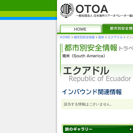
HOME
›
都市別安全情報
›
南米
›
エクアドル
›
イン
該当する情報はございません。