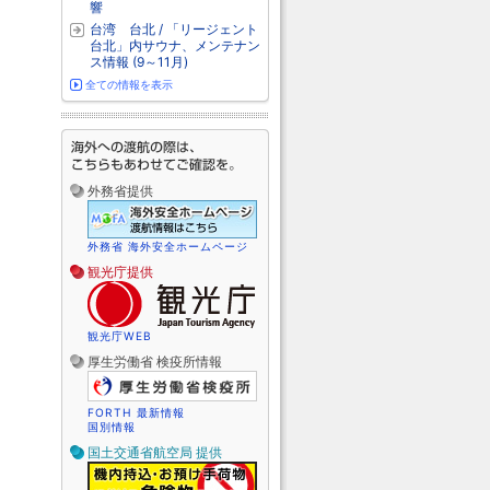
響
台湾 台北 / 「リージェント
台北」内サウナ、メンテナン
ス情報 (9～11月)
全ての情報を表示
外務省提供
外務省 海外安全ホームページ
観光庁提供
観光庁WEB
厚生労働省 検疫所情報
FORTH 最新情報
国別情報
国土交通省航空局 提供