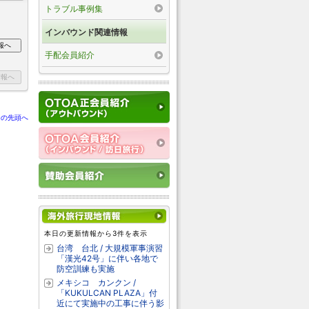
トラブル事例集
インバウンド関連情報
手配会員紹介
ジの先頭へ
本日の更新情報から3件を表示
台湾 台北 / 大規模軍事演習
「漢光42号」に伴い各地で
防空訓練も実施
メキシコ カンクン /
「KUKULCAN PLAZA」付
近にて実施中の工事に伴う影