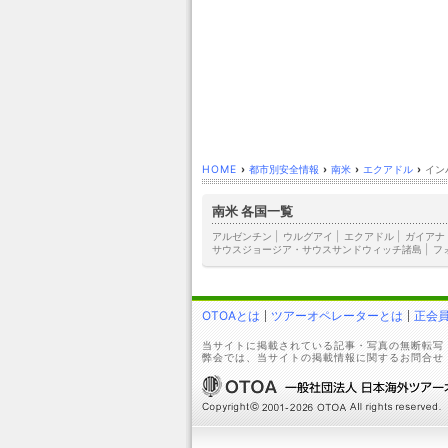
HOME
›
都市別安全情報
›
南米
›
エクアドル
›
イン
南米 各国一覧
アルゼンチン
|
ウルグアイ
|
エクアドル
|
ガイアナ
サウスジョージア・サウスサンドウィッチ諸島
|
フ
OTOAとは
ツアーオペレーターとは
正会
当サイトに掲載されている記事・写真の無断転写
弊会では、当サイトの掲載情報に関するお問合せ