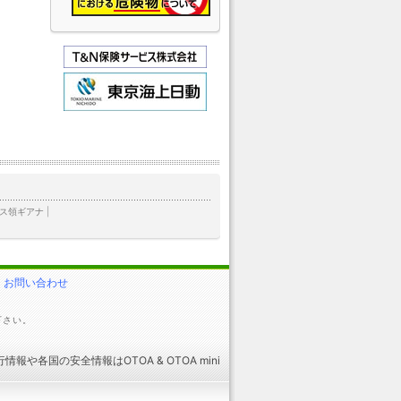
ス領ギアナ
|
お問い合わせ
下さい。
行情報
や
各国の安全情報
はOTOA &
OTOA mini