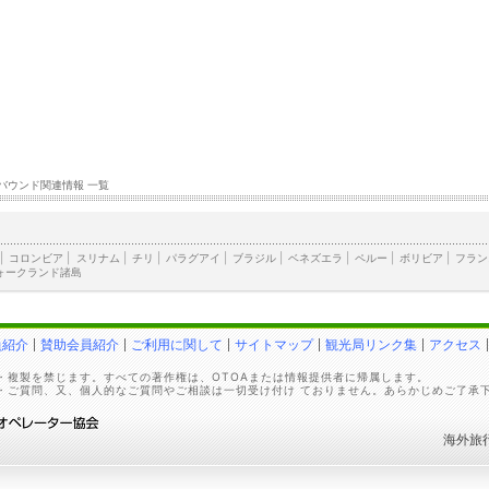
バウンド関連情報 一覧
|
コロンビア
|
スリナム
|
チリ
|
パラグアイ
|
ブラジル
|
ベネズエラ
|
ペルー
|
ボリビア
|
フラン
ォークランド諸島
員紹介
賛助会員紹介
ご利用に関して
サイトマップ
観光局リンク集
アクセス
・複製を禁じます。すべての著作権は、OTOAまたは情報提供者に帰属します。
・ご質問、又、個人的なご質問やご相談は一切受け付け ておりません。あらかじめご了承
海外旅