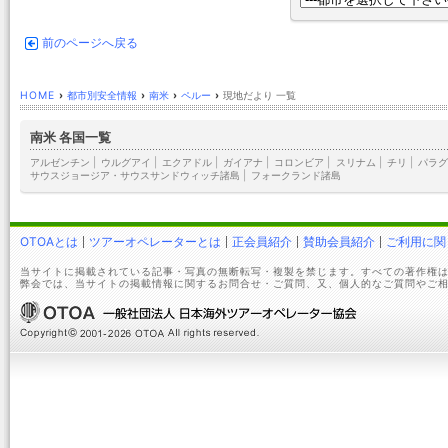
前のページへ戻る
HOME
›
都市別安全情報
›
南米
›
ペルー
›
現地だより 一覧
南米 各国一覧
アルゼンチン
|
ウルグアイ
|
エクアドル
|
ガイアナ
|
コロンビア
|
スリナム
|
チリ
|
パラグ
サウスジョージア・サウスサンドウィッチ諸島
|
フォークランド諸島
OTOAとは
ツアーオペレーターとは
正会員紹介
賛助会員紹介
ご利用に関
当サイトに掲載されている記事・写真の無断転写・複製を禁じます。すべての著作権は
弊会では、当サイトの掲載情報に関するお問合せ・ご質問、又、個人的なご質問やご相