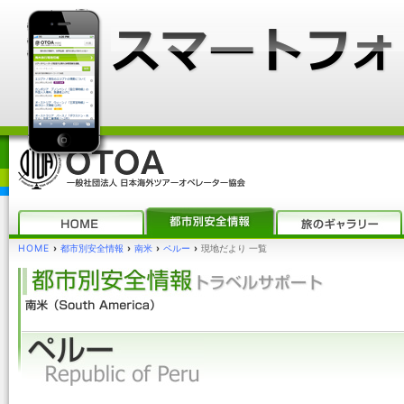
HOME
›
都市別安全情報
›
南米
›
ペルー
›
現地だより 一覧