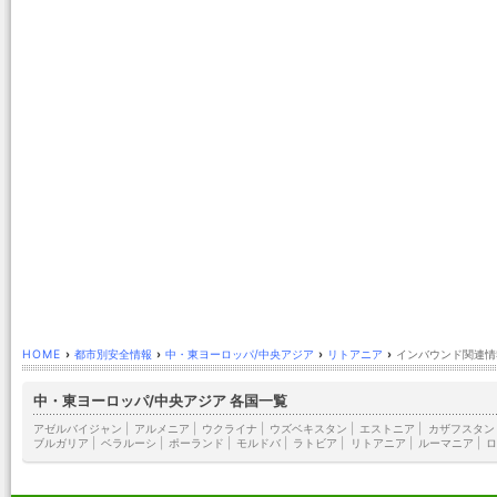
HOME
›
都市別安全情報
›
中・東ヨーロッパ/中央アジア
›
リトアニア
›
インバウンド関連情
中・東ヨーロッパ/中央アジア 各国一覧
アゼルバイジャン
|
アルメニア
|
ウクライナ
|
ウズベキスタン
|
エストニア
|
カザフスタン
ブルガリア
|
ベラルーシ
|
ポーランド
|
モルドバ
|
ラトビア
|
リトアニア
|
ルーマニア
|
ロ