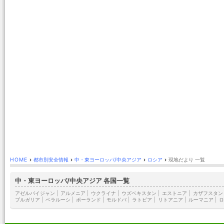
HOME
›
都市別安全情報
›
中・東ヨーロッパ/中央アジア
›
ロシア
›
現地だより 一覧
中・東ヨーロッパ/中央アジア 各国一覧
アゼルバイジャン
|
アルメニア
|
ウクライナ
|
ウズベキスタン
|
エストニア
|
カザフスタン
ブルガリア
|
ベラルーシ
|
ポーランド
|
モルドバ
|
ラトビア
|
リトアニア
|
ルーマニア
|
ロ