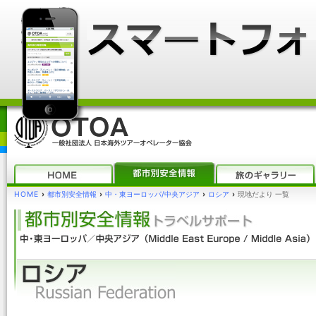
HOME
›
都市別安全情報
›
中・東ヨーロッパ/中央アジア
›
ロシア
›
現地だより 一覧