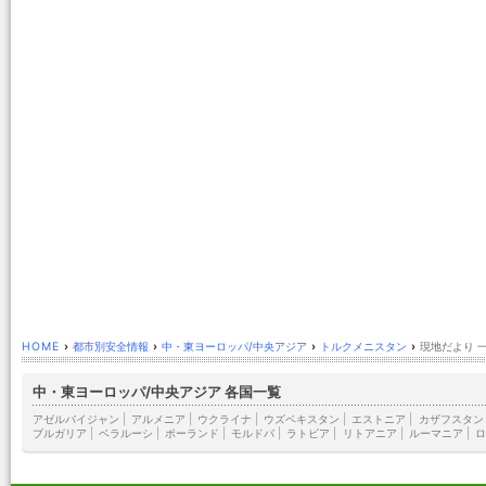
HOME
›
都市別安全情報
›
中・東ヨーロッパ/中央アジア
›
トルクメニスタン
›
現地だより 
中・東ヨーロッパ/中央アジア 各国一覧
アゼルバイジャン
|
アルメニア
|
ウクライナ
|
ウズベキスタン
|
エストニア
|
カザフスタン
ブルガリア
|
ベラルーシ
|
ポーランド
|
モルドバ
|
ラトビア
|
リトアニア
|
ルーマニア
|
ロ