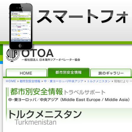
HOME
›
都市別安全情報
›
中・東ヨーロッパ/中央アジア
›
トルクメニスタン
›
現地だより 