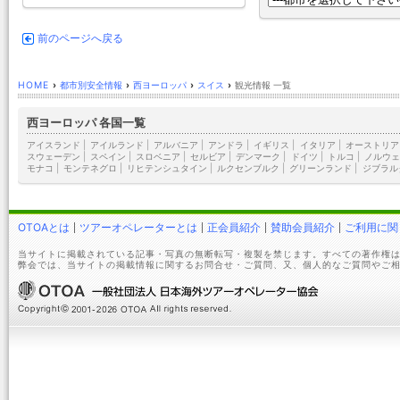
前のページへ戻る
HOME
›
都市別安全情報
›
西ヨーロッパ
›
スイス
›
観光情報 一覧
西ヨーロッパ 各国一覧
アイスランド
|
アイルランド
|
アルバニア
|
アンドラ
|
イギリス
|
イタリア
|
オーストリア
スウェーデン
|
スペイン
|
スロベニア
|
セルビア
|
デンマーク
|
ドイツ
|
トルコ
|
ノルウェ
モナコ
|
モンテネグロ
|
リヒテンシュタイン
|
ルクセンブルク
|
グリーンランド
|
ジブラル
OTOAとは
ツアーオペレーターとは
正会員紹介
賛助会員紹介
ご利用に関
当サイトに掲載されている記事・写真の無断転写・複製を禁じます。すべての著作権は
弊会では、当サイトの掲載情報に関するお問合せ・ご質問、又、個人的なご質問やご相