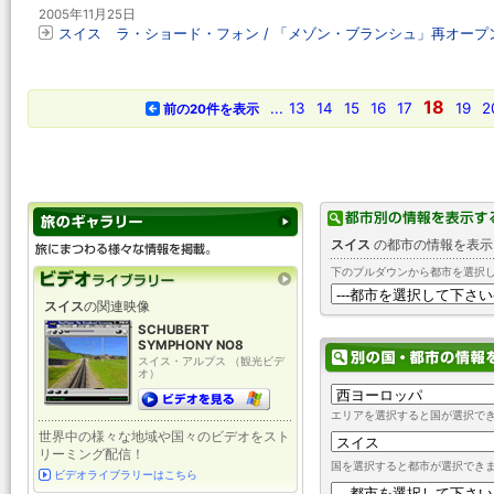
2005年11月25日
スイス ラ・ショード・フォン / 「メゾン・ブランシュ」再オープ
18
...
13
14
15
16
17
19
2
前の20件を表示
スイス
の都市の情報を表示
下のプルダウンから都市を選択
スイス
の関連映像
SCHUBERT
SYMPHONY NO8
スイス・アルプス （観光ビデ
オ）
エリアを選択すると国が選択で
世界中の様々な地域や国々のビデオをスト
リーミング配信！
国を選択すると都市が選択でき
ビデオライブラリーはこちら