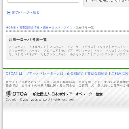
前のページへ戻る
HOME
›
都市別安全情報
›
西ヨーロッパ
›
スイス
›
観光情報 一覧
西ヨーロッパ 各国一覧
アイスランド
|
アイルランド
|
アルバニア
|
アンドラ
|
イギリス
|
イタリア
|
オーストリア
スウェーデン
|
スペイン
|
スロベニア
|
セルビア
|
デンマーク
|
ドイツ
|
トルコ
|
ノルウェ
モナコ
|
モンテネグロ
|
リヒテンシュタイン
|
ルクセンブルク
|
グリーンランド
|
ジブラル
OTOAとは
ツアーオペレーターとは
正会員紹介
賛助会員紹介
ご利用に関
当サイトに掲載されている記事・写真の無断転写・複製を禁じます。すべての著作権は
弊会では、当サイトの掲載情報に関するお問合せ・ご質問、又、個人的なご質問やご相