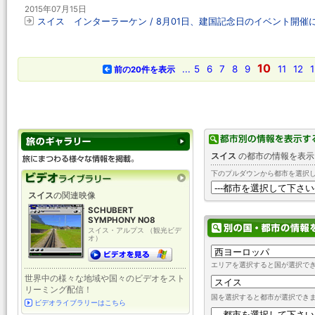
2015年07月15日
スイス インターラーケン / 8月01日、建国記念日のイベント開催
10
...
5
6
7
8
9
11
12
1
前の20件を表示
スイス
の都市の情報を表示
下のプルダウンから都市を選択
スイス
の関連映像
SCHUBERT
SYMPHONY NO8
スイス・アルプス （観光ビデ
オ）
エリアを選択すると国が選択で
世界中の様々な地域や国々のビデオをスト
リーミング配信！
国を選択すると都市が選択でき
ビデオライブラリーはこちら