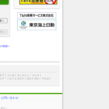
ジの先頭へ
チア
|
コソボ
|
サンマリノ
|
スイス
|
ニア・ヘルツェゴビナ
|
ポルトガル
|
マルタ
|
お問い合わせ
下さい。