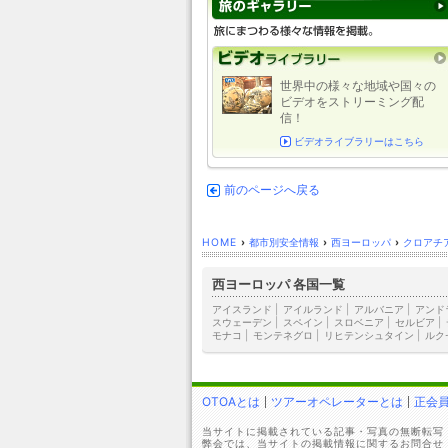
世界中の様々な地域や国々の
ビデオをストリーミング配
信！
ビデオライブラリーはこちら
前のページへ戻る
HOME
›
都市別安全情報
›
西ヨーロッパ
›
クロアチ
西ヨーロッパ 各国一覧
アイスランド
|
アイルランド
|
アルバニア
|
アンド
スウェーデン
|
スペイン
|
スロベニア
|
セルビア
|
モナコ
|
モンテネグロ
|
リヒテンシュタイン
|
ルク
OTOAとは
ツアーオペレーターとは
正会
当サイトに掲載されている記事・写真の無断転写
弊会では、当サイトの掲載情報に関するお問合せ