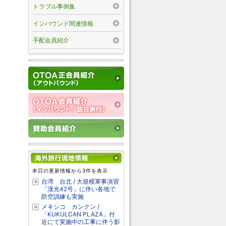
トラブル事例集
インバウンド関連情報
手配会員紹介
本日の更新情報から3件を表示
台湾 台北 / 大規模軍事演習
「漢光42号」に伴い各地で
防空訓練も実施
メキシコ カンクン /
「KUKULCAN PLAZA」付
近にて実施中の工事に伴う影