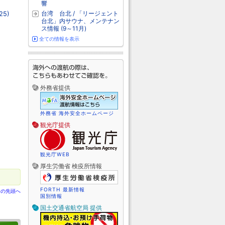
響
台湾 台北 / 「リージェント
5)
台北」内サウナ、メンテナン
ス情報 (9～11月)
全ての情報を表示
外務省提供
外務省 海外安全ホームページ
観光庁提供
観光庁WEB
厚生労働省 検疫所情報
FORTH 最新情報
ジの先頭へ
国別情報
国土交通省航空局 提供