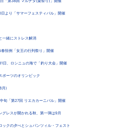
0日「第38回 マルナダ(栗祭り)」開催
月10日より「サマーフェスティバル」開催
羊と一緒にストレス解消
、毎春恒例「女王の行列祭り」開催
月31日、ロシニュの海で「釣り大会」開催
いスポーツのオリンピック
8月)
2月中旬「第27回 リエカカーニバル」開催
コングレスが開かれる秋、第一弾は9月
バロックの夕べとシュパンツィル・フェスト