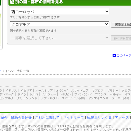
エリアを選択すると国が選択できます
国を選択すると都市が選択できます
このペー
ア
›
イベント情報 一覧
ラ
|
イギリス
|
イタリア
|
オーストリア
|
オランダ
|
北マケドニア
|
キプロス
|
ギリシャ
|
クロア
デンマーク
|
ドイツ
|
トルコ
|
ノルウェー
|
バチカン
|
フィンランド
|
フランス
|
ベルギー
|
ボス
センブルク
|
グリーンランド
|
ジブラルタル
|
スバールバル諸島・ヤンマイエン島
|
フェロー諸島
員紹介
賛助会員紹介
ご利用に関して
サイトマップ
観光局リンク集
アクセス
・複製を禁じます。すべての著作権は、OTOAまたは情報提供者に帰属します。
・ご質問、又、個人的なご質問やご相談は一切受け付け ておりません。あらかじめご了承