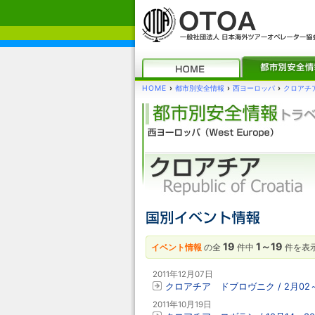
HOME
›
都市別安全情報
›
西ヨーロッパ
›
クロアチ
19
1～19
イベント情報
の全
件中
件を表
2011年12月07日
クロアチア ドブロヴニク / 2月0
2011年10月19日