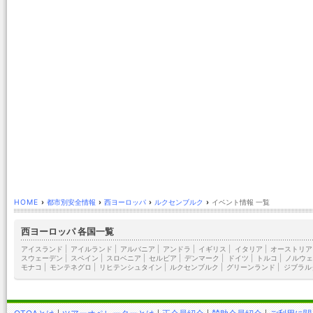
HOME
›
都市別安全情報
›
西ヨーロッパ
›
ルクセンブルク
›
イベント情報 一覧
西ヨーロッパ 各国一覧
アイスランド
|
アイルランド
|
アルバニア
|
アンドラ
|
イギリス
|
イタリア
|
オーストリア
スウェーデン
|
スペイン
|
スロベニア
|
セルビア
|
デンマーク
|
ドイツ
|
トルコ
|
ノルウェ
モナコ
|
モンテネグロ
|
リヒテンシュタイン
|
ルクセンブルク
|
グリーンランド
|
ジブラル