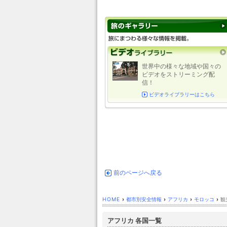
世界中の様々な地域や国々の
ビデオをストリーミング配
信！
ビデオライブラリーはこちら
前のページへ戻る
HOME
›
都市別安全情報
›
アフリカ
›
モロッコ
›
観
アフリカ 各国一覧