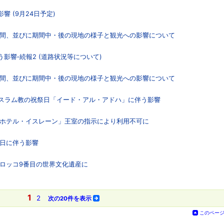
響 (9月24日予定)
ン」期間、並びに期間中・後の現地の様子と観光への影響について
う影響‐続報2 (道路状況等について)
ン」期間、並びに期間中・後の現地の様子と観光への影響について
、イスラム教の祝祭日「イード・アル・アドハ」に伴う影響
8日「ホテル・イスレーン」王室の指示により利用不可に
祝日に伴う影響
モロッコ9番目の世界文化遺産に
1
2
次の20件を表示
このペー