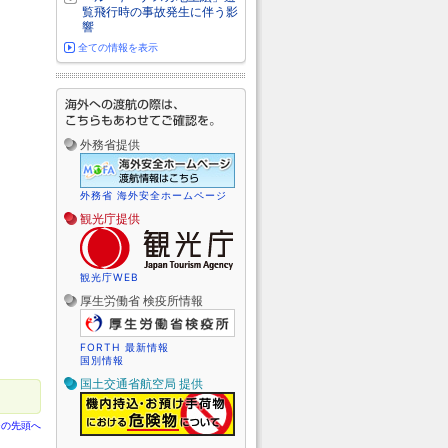
覧飛行時の事故発生に伴う影
響
全ての情報を表示
外務省提供
外務省 海外安全ホームページ
観光庁提供
観光庁WEB
厚生労働省 検疫所情報
FORTH 最新情報
国別情報
国土交通省航空局 提供
ジの先頭へ