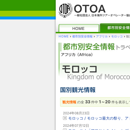
HOME
›
都市別安全情報
›
アフリカ
›
モロッコ
›
観
33
1～20
観光情報
の全
件中
件を表示し
2024年08月23日
モロッコ / モロッコ最大の祭り、
2024年07月12日