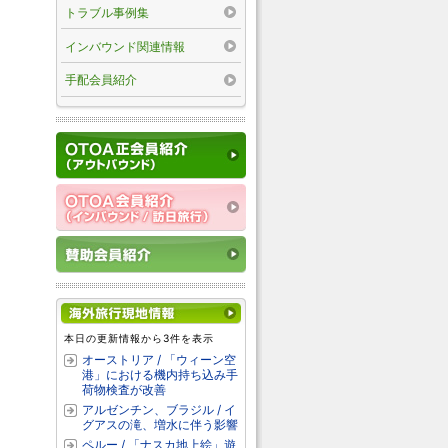
トラブル事例集
インバウンド関連情報
手配会員紹介
本日の更新情報から3件を表示
オーストリア / 「ウィーン空
港」における機内持ち込み手
荷物検査が改善
アルゼンチン、ブラジル / イ
グアスの滝、増水に伴う影響
ペルー / 「ナスカ地上絵」遊