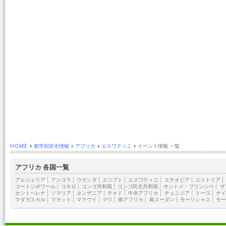
HOME
›
都市別安全情報
›
アフリカ
›
エスワティニ
›
イベント情報 一覧
アフリカ 各国一覧
アルジェリア
|
アンゴラ
|
ウガンダ
|
エジプト
|
エスワティニ
|
エチオピア
|
エリトリア
|
コートジボワール
|
コモロ
|
コンゴ共和国
|
コンゴ民主共和国
|
サントメ・プリンシペ
|
ザ
セントヘレナ
|
ソマリア
|
タンザニア
|
チャド
|
中央アフリカ
|
チュニジア
|
トーゴ
|
ナイ
マダガスカル
|
マヨット
|
マラウイ
|
マリ
|
南アフリカ
|
南スーダン
|
モーリシャス
|
モー