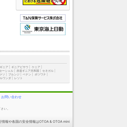
ギニア
|
ギニアビサウ
|
ケニア
|
セーシェル
|
赤道ギニア共和国
|
セネガル
|
ァソ
|
ブルンジ
|
ベナン
|
ボツワナ
|
ルワンダ
|
レソト
お問い合わせ
下さい。
行情報
や
各国の安全情報
はOTOA &
OTOA mini