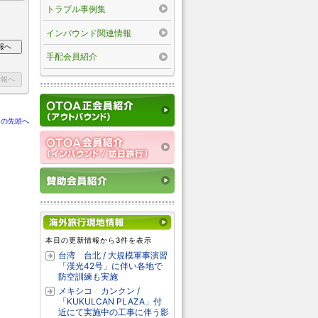
トラブル事例集
インバウンド関連情報
手配会員紹介
ジの先頭へ
本日の更新情報から3件を表示
台湾 台北 / 大規模軍事演習
「漢光42号」に伴い各地で
防空訓練も実施
メキシコ カンクン /
「KUKULCAN PLAZA」付
近にて実施中の工事に伴う影