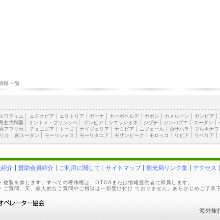
情報 一覧
スワティニ
|
エチオピア
|
エリトリア
|
ガーナ
|
カーボベルデ
|
ガボン
|
カメルーン
|
ガンビア
|
民主共和国
|
サントメ・プリンシペ
|
ザンビア
|
シエラレオネ
|
ジブチ
|
ジンバブエ
|
スーダン
|
央アフリカ
|
チュニジア
|
トーゴ
|
ナイジェリア
|
ナミビア
|
ニジェール
|
西サハラ
|
ブルキナフ
リカ
|
南スーダン
|
モーリシャス
|
モーリタニア
|
モザンビーク
|
モロッコ
|
リビア
|
リベリア
|
員紹介
賛助会員紹介
ご利用に関して
サイトマップ
観光局リンク集
アクセス
・複製を禁じます。すべての著作権は、OTOAまたは情報提供者に帰属します。
・ご質問、又、個人的なご質問やご相談は一切受け付け ておりません。あらかじめご了承
海外旅