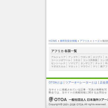
HOME
›
都市別安全情報
›
アフリカ
›
トーゴ
›
観光
アフリカ 各国一覧
アルジェリア
|
アンゴラ
|
ウガンダ
|
エジプト
|
エ
コートジボワール
|
コモロ
|
コンゴ共和国
|
コンゴ
セントヘレナ
|
ソマリア
|
タンザニア
|
チャド
|
中
マダガスカル
|
マヨット
|
マラウイ
|
マリ
|
南アフ
OTOAとは
ツアーオペレーターとは
正会
当サイトに掲載されている記事・写真の無断転写
弊会では、当サイトの掲載情報に関するお問合せ