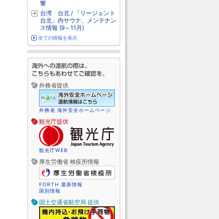
響
台湾 台北 / 「リージェント
台北」内サウナ、メンテナン
ス情報 (9～11月)
全ての情報を表示
外務省提供
外務省 海外安全ホームページ
観光庁提供
観光庁WEB
厚生労働省 検疫所情報
FORTH 最新情報
国別情報
国土交通省航空局 提供