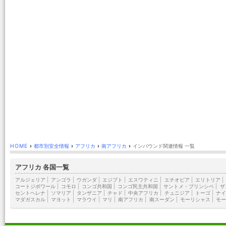
HOME
›
都市別安全情報
›
アフリカ
›
南アフリカ
›
インバウンド関連情報 一覧
アフリカ 各国一覧
アルジェリア
|
アンゴラ
|
ウガンダ
|
エジプト
|
エスワティニ
|
エチオピア
|
エリトリア
|
コートジボワール
|
コモロ
|
コンゴ共和国
|
コンゴ民主共和国
|
サントメ・プリンシペ
|
ザ
セントヘレナ
|
ソマリア
|
タンザニア
|
チャド
|
中央アフリカ
|
チュニジア
|
トーゴ
|
ナイ
マダガスカル
|
マヨット
|
マラウイ
|
マリ
|
南アフリカ
|
南スーダン
|
モーリシャス
|
モー