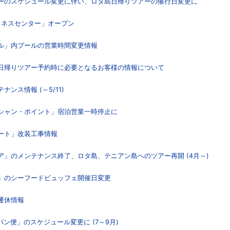
アーのスケジュール変更に伴い、ロタ島日帰りツアーの催行日変更に
ットネスセンター」オープン
テル」内プールの営業時間変更情報
の日帰りツアー予約時に必要となるお客様の情報について
ンス情報 (～5/11)
ーシャン・ポイント」宿泊営業一時停止に
ゾート」改装工事情報
エア」のメンテナンス終了、ロタ島、テニアン島へのツアー再開 (4月～)
ブ」のシーフードビュッフェ開催日変更
運休情報
パン便」のスケジュール変更に (7～9月)