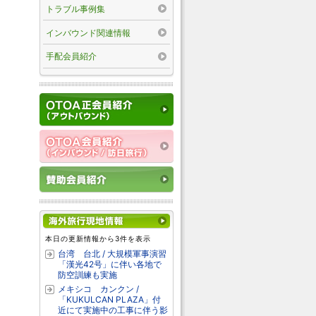
トラブル事例集
インバウンド関連情報
手配会員紹介
本日の更新情報から3件を表示
台湾 台北 / 大規模軍事演習
「漢光42号」に伴い各地で
防空訓練も実施
メキシコ カンクン /
「KUKULCAN PLAZA」付
近にて実施中の工事に伴う影