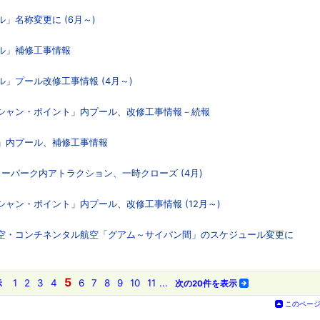
」名称変更に (6月～)
テル」補修工事情報
ル」プール改修工事情報 (4月～)
ーシャン・ポイント」内プール、改修工事情報－続報
ブ」内プール、補修工事情報
ーターパーク内アトラクション、一時クローズ (4月)
シャン・ポイント」内プール、改修工事情報 (12月～)
航空・コンチネンタル航空「グアム～サイパン間」のスケジュール変更に
5
1
2
3
4
6
7
8
9
10
11
...
示
次の20件を表示
このペー