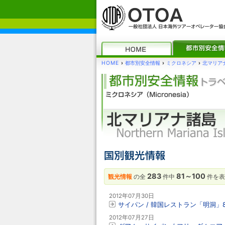
HOME
›
都市別安全情報
›
ミクロネシア
›
北マリア
283
81～100
観光情報
の全
件中
件を表
2012年07月30日
サイパン / 韓国レストラン「明洞」
2012年07月27日