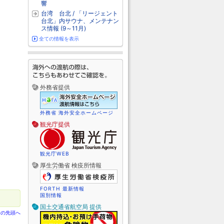
響
台湾 台北 / 「リージェント
台北」内サウナ、メンテナン
ス情報 (9～11月)
全ての情報を表示
外務省提供
外務省 海外安全ホームページ
観光庁提供
観光庁WEB
厚生労働省 検疫所情報
FORTH 最新情報
国別情報
国土交通省航空局 提供
ジの先頭へ