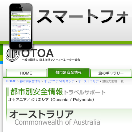
HOME
›
都市別安全情報
›
オセアニア/ポリネシア
›
オーストラリア
›
渡航先速報 一覧