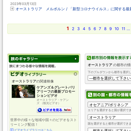
2023年03月13日
オーストラリア メルボルン / 「新型コロナウイルス」に関する最
1
2
3
4
5
6
7
8
9
10
11
...
オーストラリア
の都市の情
下のプルダウンから都市を選択
オーストラリア
の関連映像
ケアンズ＆グレートバリ
アリーフの最新プロモー
ションビデオ
オーストラリア・ケアン
ズ （観光ビデオ）
エリアを選択すると国が選択で
世界中の様々な地域や国々のビデオをスト
国を選択すると都市が選択でき
リーミング配信！
ビデオライブラリーはこちら