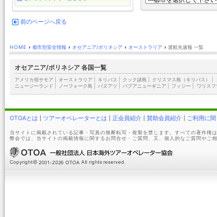
前のページへ戻る
HOME
›
都市別安全情報
›
オセアニア/ポリネシア
›
オーストラリア
›
渡航先速報 一覧
オセアニア/ポリネシア 各国一覧
アメリカ領サモア
|
オーストラリア
|
キリバス
|
クック諸島
|
クリスマス島（キリバス）
|
ニュージーランド
|
ノーフォーク島
|
バヌアツ
|
パプアニューギニア
|
フィジー
|
ワリスフ
OTOAとは
ツアーオペレーターとは
正会員紹介
賛助会員紹介
ご利用に関
当サイトに掲載されている記事・写真の無断転写・複製を禁じます。すべての著作権は
弊会では、当サイトの掲載情報に関するお問合せ・ご質問、又、個人的なご質問やご相