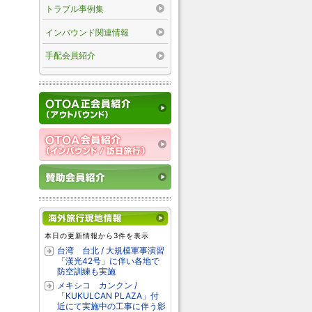
トラブル事例集
インバウンド関連情報
手配会員紹介
本日の更新情報から3件を表示
台湾 台北 / 大規模軍事演習
「漢光42号」に伴い各地で
防空訓練も実施
メキシコ カンクン /
「KUKULCAN PLAZA」付
近にて実施中の工事に伴う影