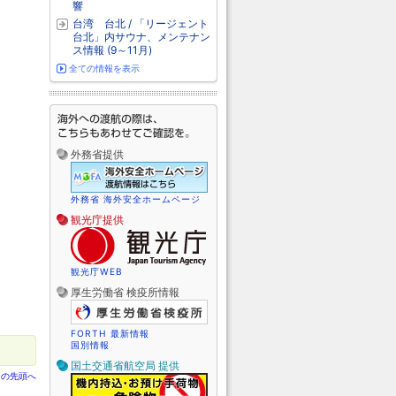
響
台湾 台北 / 「リージェント
台北」内サウナ、メンテナン
ス情報 (9～11月)
全ての情報を表示
外務省提供
外務省 海外安全ホームページ
観光庁提供
観光庁WEB
厚生労働省 検疫所情報
FORTH 最新情報
国別情報
国土交通省航空局 提供
ジの先頭へ