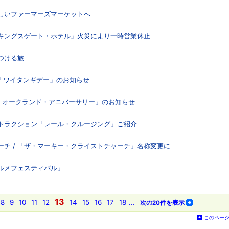
楽しいファーマーズマーケットへ
「キングスゲート・ホテル」火災により一時営業休止
つける旅
日「ワイタンギデー」のお知らせ
祝日「オークランド・アニバーサリー」のお知らせ
アトラクション「レール・クルージング」ご紹介
チ / 「ザ・マーキー・クライストチャーチ」名称変更に
グルメフェスティバル」
13
8
9
10
11
12
14
15
16
17
18
...
次の20件を表示
このペー