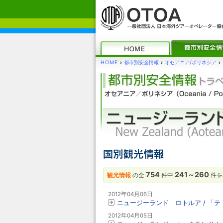
HOME
›
都市別安全情報
›
オセアニア/ポリネシア
›
754
241～260
観光情報
の全
件中
件を
2012年04月06日
ニュージーランド ロトルア / 「
2012年04月05日