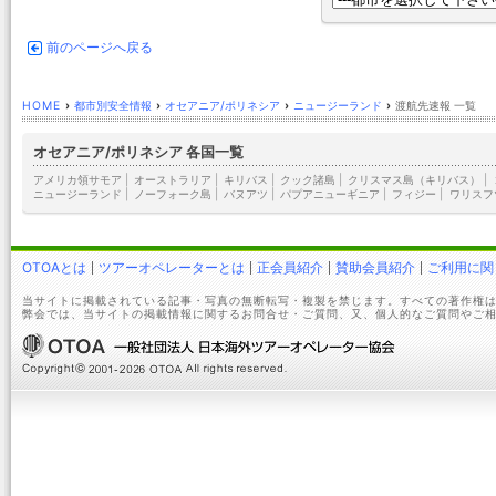
前のページへ戻る
HOME
›
都市別安全情報
›
オセアニア/ポリネシア
›
ニュージーランド
›
渡航先速報 一覧
オセアニア/ポリネシア 各国一覧
アメリカ領サモア
|
オーストラリア
|
キリバス
|
クック諸島
|
クリスマス島（キリバス）
|
ニュージーランド
|
ノーフォーク島
|
バヌアツ
|
パプアニューギニア
|
フィジー
|
ワリスフ
OTOAとは
ツアーオペレーターとは
正会員紹介
賛助会員紹介
ご利用に関
当サイトに掲載されている記事・写真の無断転写・複製を禁じます。すべての著作権は
弊会では、当サイトの掲載情報に関するお問合せ・ご質問、又、個人的なご質問やご相