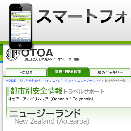
HOME
›
都市別安全情報
›
オセアニア/ポリネシア
›
ニュージーランド
›
渡航先速報 一覧