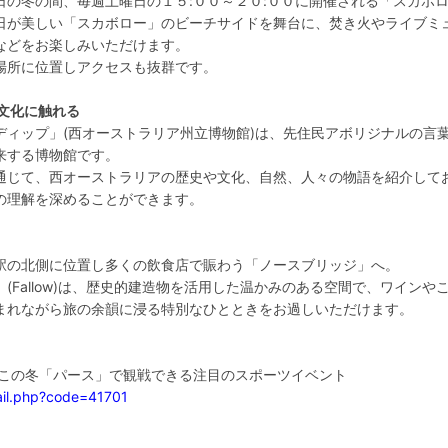
日の冬の間、毎週土曜日の１５:００～２０:００に開催される「スカボ
日が美しい「スカボロー」のビーチサイドを舞台に、焚き火やライブミ
などをお楽しみいただけます。
場所に位置しアクセスも抜群です。
文化に触れる
ディップ」(西オーストラリア州立博物館)は、先住民アボリジナルの言
来する博物館です。
通じて、西オーストラリアの歴史や文化、自然、人々の物語を紹介して
の理解を深めることができます。
駅の北側に位置し多くの飲食店で賑わう「ノースブリッジ」へ。
(Fallow)は、歴史的建造物を活用した温かみのある空間で、ワインや
まれながら旅の余韻に浸る特別なひとときをお過しいただけます。
報 / この冬「パース」で観戦できる注目のスポーツイベント
ail.php?code=41701