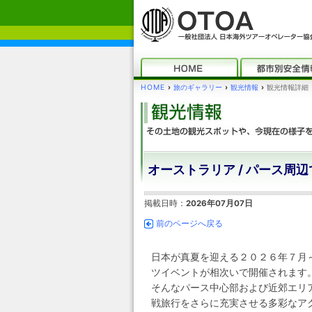
HOME
›
旅のギャラリー
›
観光情報
›
観光情報詳細
オーストラリア / パース周
掲載日時：
2026年07月07日
前のページへ戻る
日本が真夏を迎える２０２６年７月
ツイベントが相次いで開催されます
そんなパース中心部および近郊エリ
戦旅行をさらに充実させる多彩なア