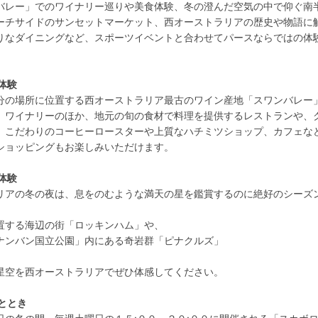
バレー」でのワイナリー巡りや美食体験、冬の澄んだ空気の中で仰ぐ南
ーチサイドのサンセットマーケット、西オーストラリアの歴史や物語に
りなダイニングなど、スポーツイベントと合わせてパースならではの体
体験
分の場所に位置する西オーストラリア最古のワイン産地「スワンバレー
、ワイナリーのほか、地元の旬の食材で料理を提供するレストランや、
、こだわりのコーヒーロースターや上質なハチミツショップ、カフェな
ショッピングもお楽しみいただけます。
体験
リアの冬の夜は、息をのむような満天の星を鑑賞するのに絶好のシーズ
置する海辺の街「ロッキンハム」や、
ナンバン国立公園」内にある奇岩群「ピナクルズ」
。
星空を西オーストラリアでぜひ体感してください。
ととき