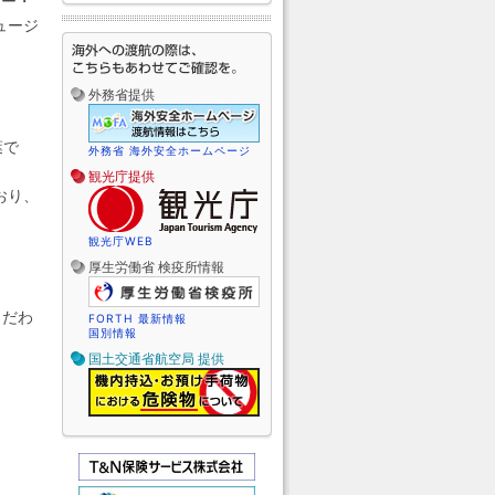
ロー・
ュージ
外務省提供
葉で
外務省 海外安全ホームページ
観光庁提供
おり、
観光庁WEB
厚生労働省 検疫所情報
こだわ
FORTH 最新情報
国別情報
国土交通省航空局 提供