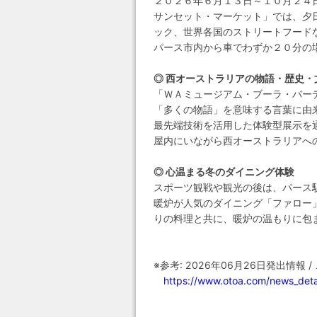
２０２６年６月１３日～１０月２４
サンセット・マーケット」では、夕
ック、世界各国のストリートフード
パース市内から車でわずか２０分の
◎ 西オーストラリアの物語・歴史・
「ＷＡミュージアム・ブーラ・バー
「多くの物語」を意味する言葉に由
最先端技術を活用した体験型展示を
屋内にいながら西オーストラリアへ
◎ 心温まる冬のダイニング体験
スポーツ観戦や観光の後は、パース
暖炉が人気のダイニング「ファロー」
りの料理と共に、暖炉の温もりに包
※参考: 2026年06月26日発出情
https://www.otoa.com/news_det