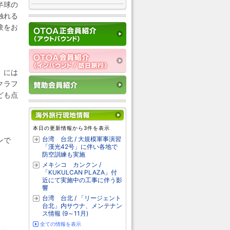
半球の
触れる
験をお
」には
クラフ
ども点
本日の更新情報から3件を表示
台湾 台北 / 大規模軍事演習
ンで
「漢光42号」に伴い各地で
防空訓練も実施
メキシコ カンクン /
「KUKULCAN PLAZA」付
近にて実施中の工事に伴う影
響
台湾 台北 / 「リージェント
台北」内サウナ、メンテナン
ス情報 (9～11月)
全ての情報を表示