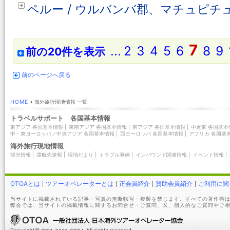
ペルー / ウルバンバ郡、マチュピ
7
...
2
3
4
5
6
8
9
前の20件を表示
前のページへ戻る
HOME
›
海外旅行現地情報 一覧
トラベルサポート 各国基本情報
東アジア 各国基本情報
|
東南アジア 各国基本情報
|
南アジア 各国基本情報
|
中近東 各国基本
中・東ヨーロッパ／中央アジア 各国基本情報
|
西ヨーロッパ 各国基本情報
|
アフリカ 各国基
海外旅行現地情報
観光情報
|
渡航先速報
|
現地だより
|
トラブル事例
|
インバウンド関連情報
|
イベント情報
|
OTOAとは
ツアーオペレーターとは
正会員紹介
賛助会員紹介
ご利用に関
当サイトに掲載されている記事・写真の無断転写・複製を禁じます。すべての著作権は
弊会では、当サイトの掲載情報に関するお問合せ・ご質問、又、個人的なご質問やご相