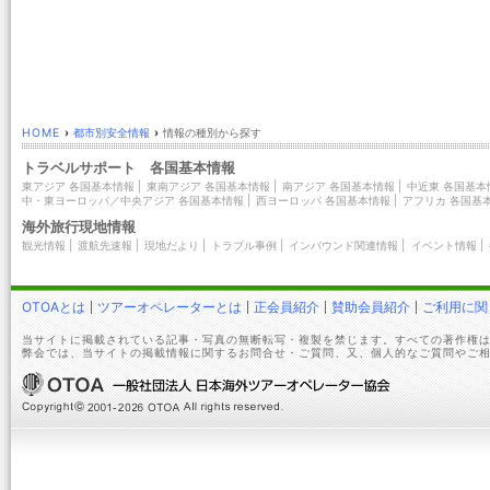
HOME
›
都市別安全情報
›
情報の種別から探す
トラベルサポート 各国基本情報
東アジア 各国基本情報
|
東南アジア 各国基本情報
|
南アジア 各国基本情報
|
中近東 各国基本
中・東ヨーロッパ／中央アジア 各国基本情報
|
西ヨーロッパ 各国基本情報
|
アフリカ 各国基
海外旅行現地情報
観光情報
|
渡航先速報
|
現地だより
|
トラブル事例
|
インバウンド関連情報
|
イベント情報
|
OTOAとは
ツアーオペレーターとは
正会員紹介
賛助会員紹介
ご利用に関
当サイトに掲載されている記事・写真の無断転写・複製を禁じます。すべての著作権は
弊会では、当サイトの掲載情報に関するお問合せ・ご質問、又、個人的なご質問やご相