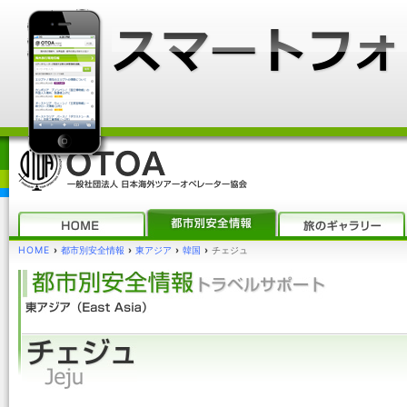
HOME
›
都市別安全情報
›
東アジア
›
韓国
›
チェジュ