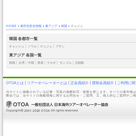
HOME
›
都市別安全情報
›
東アジア
›
韓国
›
チェジュ
韓国 各都市一覧
キョンジュ
|
ソウル
|
チェジュ
|
プサン
東アジア 各国一覧
韓国
|
台湾
|
中国
|
香港
|
マカオ
|
モンゴル
|
北朝鮮
OTOAとは
ツアーオペレーターとは
正会員紹介
賛助会員紹介
ご利用に関
当サイトに掲載されている記事・写真の無断転写・複製を禁じます。すべての著作権は
弊会では、当サイトの掲載情報に関するお問合せ・ご質問、又、個人的なご質問やご相