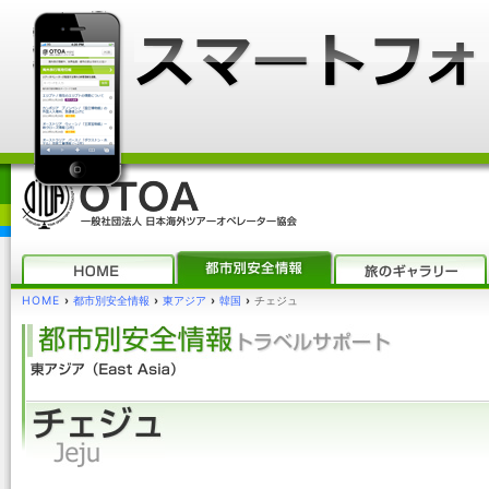
HOME
›
都市別安全情報
›
東アジア
›
韓国
›
チェジュ