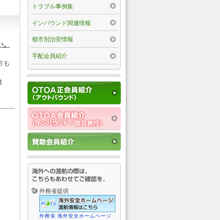
トラブル事例集
インバウンド関連情報
都市別治安情報
い。
手配会員紹介
方も
ま
外務省提供
外務省 海外安全ホームページ