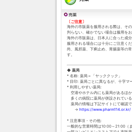
〔ご注意〕
海外の市販薬を服用される際は、その
判らない、確かでない場合は服用をお
海外の市販薬は、日本人に合った成分
服用される場合には十分にご注意くだ
尚、風邪薬、下痢止め、胃腸薬等の常
す。
◆ 薬局
* 名称: 薬局＝「ヤッククック」
* 目印: 薬局ごとに異なるが、十字
* 利用しやすい薬局:
空港やホテル内にも薬局があるほか
多くの病院に薬局が併設されている
薬局の情報は下記サイトにて確認で
→
https://www.pharm114.or.kr/
* 注意事項・その他:
一般的な営業時間は10:00～21:00（
一部コンビニエンスストアでも市販薬