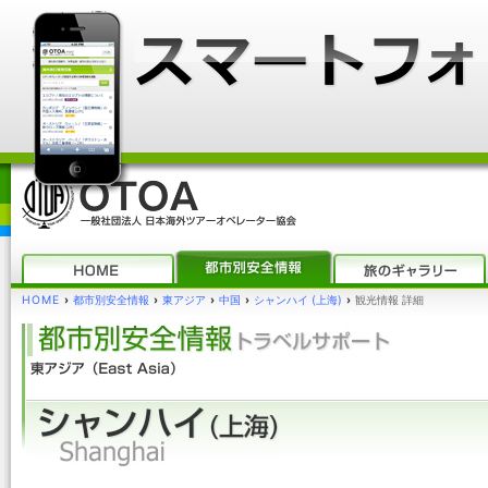
HOME
›
都市別安全情報
›
東アジア
›
中国
›
シャンハイ (上海)
›
観光情報 詳細