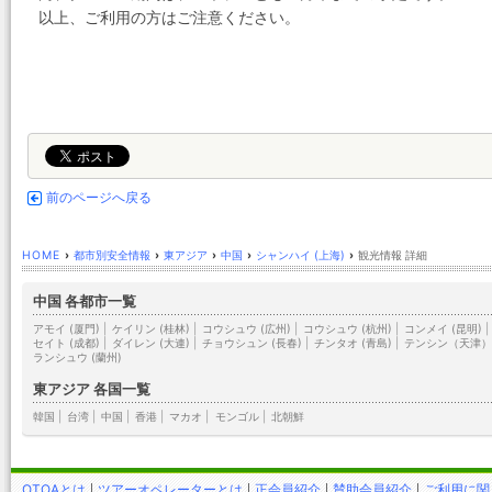
以上、ご利用の方はご注意ください。
前のページへ戻る
HOME
›
都市別安全情報
›
東アジア
›
中国
›
シャンハイ (上海)
›
観光情報 詳細
中国 各都市一覧
アモイ (厦門)
|
ケイリン (桂林)
|
コウシュウ (広州)
|
コウシュウ (杭州)
|
コンメイ (昆明)
|
セイト (成都)
|
ダイレン (大連)
|
チョウシュン (長春)
|
チンタオ (青島)
|
テンシン（天津
ランシュウ (蘭州)
東アジア 各国一覧
韓国
|
台湾
|
中国
|
香港
|
マカオ
|
モンゴル
|
北朝鮮
OTOAとは
ツアーオペレーターとは
正会員紹介
賛助会員紹介
ご利用に関