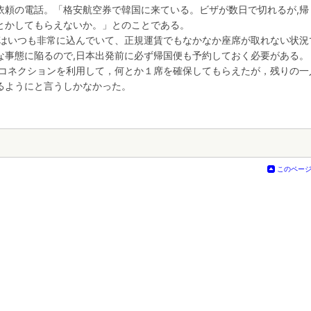
依頼の電話。「格安航空券で韓国に来ている。ビザが数日で切れるが,帰
とかしてもらえないか。」とのことである。
便はいつも非常に込んでいて、正規運賃でもなかなか座席が取れない状況
な事態に陥るので,日本出発前に必ず帰国便も予約しておく必要がある。
のコネクションを利用して，何とか１席を確保してもらえたが，残りの一
るようにと言うしかなかった。
このペー