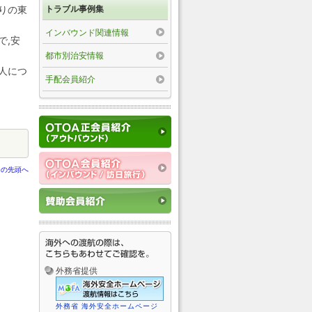
トラブル事例集
りの東
インバウンド関連情報
で,安
都市別治安情報
人につ
手配会員紹介
ジの先頭へ
外務省提供
外務省 海外安全ホームページ