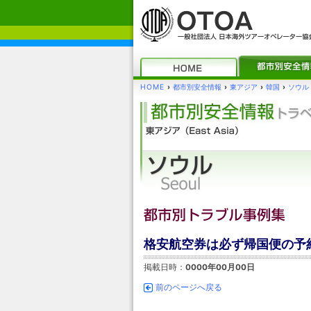
HOME
›
都市別安全情報
›
東アジア
›
韓国
›
ソウル
格安航空券は必ず帰国便の予
掲載日時：
0000年00月00日
前のページへ戻る