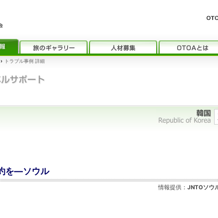
›
トラブル事例 詳細
約を―ソウル
情報提供：
JNTOソウ