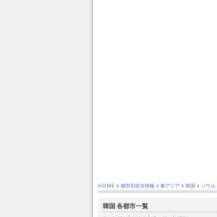
HOME
›
都市別安全情報
›
東アジア
›
韓国
›
ソウル
韓国 各都市一覧