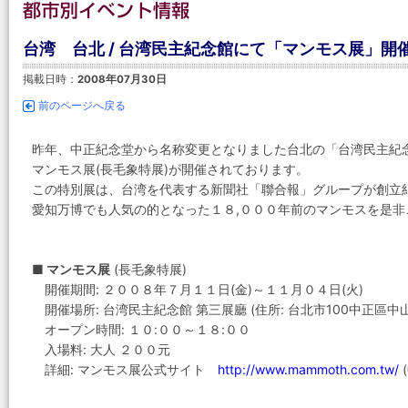
台湾 台北 / 台湾民主紀念館にて「マンモス展」開催中
掲載日時：
2008年07月30日
前のページへ戻る
昨年、中正紀念堂から名称変更となりました台北の「台湾民主紀
マンモス展(長毛象特展)が開催されております。
この特別展は、台湾を代表する新聞社「聯合報」グループが創立
愛知万博でも人気の的となった１８,０００年前のマンモスを是非
■ マンモス展
(長毛象特展)
開催期間: ２００８年７月１１日(金)～１１月０４日(火)
開催場所: 台湾民主紀念館 第三展廳 (住所: 台北市100中正區中山
オープン時間: １０:００～１８:００
入場料: 大人 ２００元
詳細: マンモス展公式サイト
http://www.mammoth.com.tw/