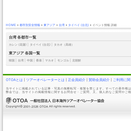
HOME
›
都市別安全情報
›
東アジア
›
台湾
›
タイペイ (台北)
›
イベント情報 詳細
台湾 各都市一覧
カレン (花蓮)
|
タイペイ (台北)
|
タカオ（高雄）
東アジア 各国一覧
韓国
|
台湾
|
中国
|
香港
|
マカオ
|
モンゴル
|
北朝鮮
OTOAとは
ツアーオペレーターとは
正会員紹介
賛助会員紹介
ご利用に関
当サイトに掲載されている記事・写真の無断転写・複製を禁じます。すべての著作権は
弊会では、当サイトの掲載情報に関するお問合せ・ご質問、又、個人的なご質問やご相